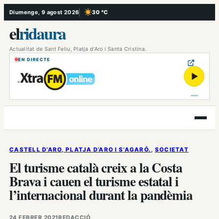
Vés
Diumenge, 9 agost 2026
30 °C
, Cel serè
al
el
ridaura
contingut
Actualitat de Sant Feliu, Platja d’Aro i Santa Cristina.
EN DIRECTE
▶
Obre
el
menú
CASTELL D’ARO, PLATJA D’ARO I S’AGARÓ.
, 
SOCIETAT
El turisme català creix a la Costa
Brava i cauen el turisme estatal i
l’internacional durant la pandèmia
24 FEBRER 2021
REDACCIÓ