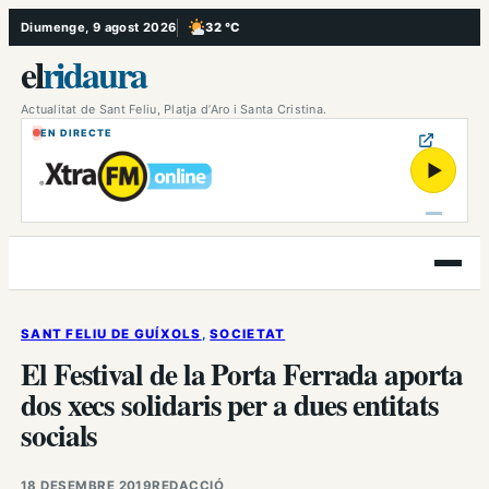
Vés
Diumenge, 9 agost 2026
32 °C
, Poc ennuvolat
al
el
ridaura
contingut
Actualitat de Sant Feliu, Platja d’Aro i Santa Cristina.
EN DIRECTE
▶
Obre
el
menú
SANT FELIU DE GUÍXOLS
, 
SOCIETAT
El Festival de la Porta Ferrada aporta
dos xecs solidaris per a dues entitats
socials
18 DESEMBRE 2019
REDACCIÓ