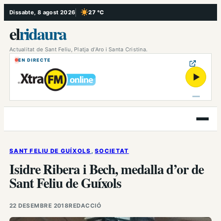
Vés
Dissabte, 8 agost 2026
27 °C
, Cel serè
al
el
ridaura
contingut
Actualitat de Sant Feliu, Platja d’Aro i Santa Cristina.
EN DIRECTE
▶
Obre
el
menú
SANT FELIU DE GUÍXOLS
, 
SOCIETAT
Isidre Ribera i Bech, medalla d’or de
Sant Feliu de Guíxols
22 DESEMBRE 2018
REDACCIÓ