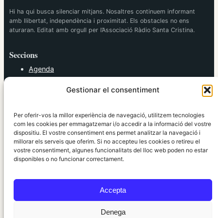
Hi ha qui busca silenciar mitjans. Nosaltres continuem informant
amb llibertat, independència i proximitat. Els obstacles no ens
aturaran. Editat amb orgull per l’Associació Ràdio Santa Cristina.
Seccions
Agenda
Cultura
Gestionar el consentiment
Diversos
Esports
Política
Per oferir-vos la millor experiència de navegació, utilitzem tecnologies
Societat
com les cookies per emmagatzemar i/o accedir a la informació del vostre
dispositiu. El vostre consentiment ens permet analitzar la navegació i
Tendències
millorar els serveis que oferim. Si no accepteu les cookies o retireu el
vostre consentiment, algunes funcionalitats del lloc web poden no estar
elRidaura.com
disponibles o no funcionar correctament.
Avís legal
Política de Privacitat
Accepta
Política de Cookies
Política Editorial
Denega