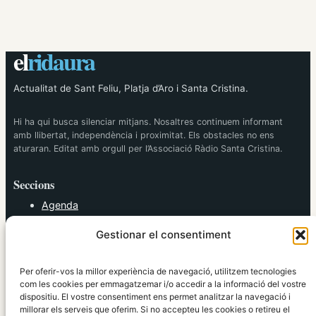
el
ridaura
Actualitat de Sant Feliu, Platja d’Aro i Santa Cristina.
Hi ha qui busca silenciar mitjans. Nosaltres continuem informant
amb llibertat, independència i proximitat. Els obstacles no ens
aturaran. Editat amb orgull per l’Associació Ràdio Santa Cristina.
Seccions
Agenda
Cultura
Gestionar el consentiment
Diversos
Esports
Política
Per oferir-vos la millor experiència de navegació, utilitzem tecnologies
Societat
com les cookies per emmagatzemar i/o accedir a la informació del vostre
dispositiu. El vostre consentiment ens permet analitzar la navegació i
Tendències
millorar els serveis que oferim. Si no accepteu les cookies o retireu el