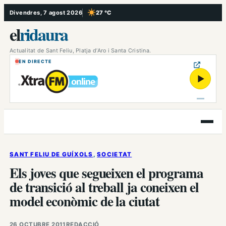
Vés
Divendres, 7 agost 2026
27 °C
, Cel serè
al
el
ridaura
contingut
Actualitat de Sant Feliu, Platja d’Aro i Santa Cristina.
EN DIRECTE
▶
Obre
el
menú
SANT FELIU DE GUÍXOLS
, 
SOCIETAT
Els joves que segueixen el programa
de transició al treball ja coneixen el
model econòmic de la ciutat
26 OCTUBRE 2011
REDACCIÓ