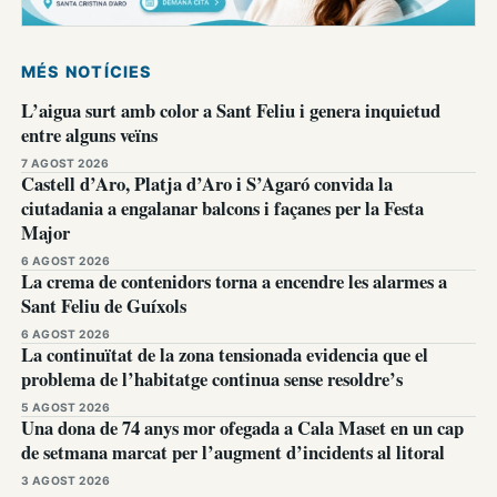
MÉS NOTÍCIES
L’aigua surt amb color a Sant Feliu i genera inquietud
entre alguns veïns
7 AGOST 2026
Castell d’Aro, Platja d’Aro i S’Agaró convida la
ciutadania a engalanar balcons i façanes per la Festa
Major
6 AGOST 2026
La crema de contenidors torna a encendre les alarmes a
Sant Feliu de Guíxols
6 AGOST 2026
La continuïtat de la zona tensionada evidencia que el
problema de l’habitatge continua sense resoldre’s
5 AGOST 2026
Una dona de 74 anys mor ofegada a Cala Maset en un cap
de setmana marcat per l’augment d’incidents al litoral
3 AGOST 2026