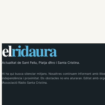
el
ridaura
Actualitat de Sant Feliu, Platja d’Aro i Santa Cristina.
Hi ha qui busca silenciar mitjans. Nosaltres continuem informant amb llibe
independència i proximitat. Els obstacles no ens aturaran. Editat amb orgu
l’Associació Ràdio Santa Cristina.