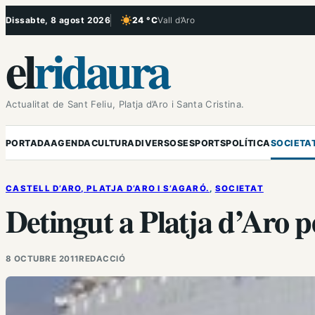
Vés
Dissabte, 8 agost 2026
24 °C
Vall d’Aro
, Cel serè
al
el
ridaura
contingut
Actualitat de Sant Feliu, Platja d’Aro i Santa Cristina.
PORTADA
AGENDA
CULTURA
DIVERSOS
ESPORTS
POLÍTICA
SOCIETA
CASTELL D’ARO, PLATJA D’ARO I S’AGARÓ.
, 
SOCIETAT
Detingut a Platja d’Aro p
8 OCTUBRE 2011
REDACCIÓ