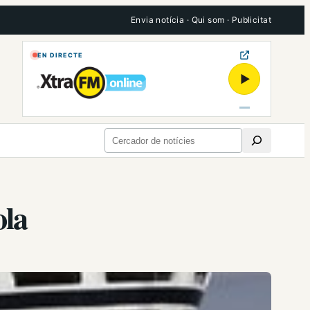
Envia notícia
·
Qui som
·
Publicitat
EN DIRECTE
▶
Cerca
ola