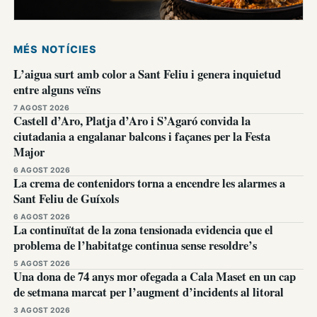
MÉS NOTÍCIES
L’aigua surt amb color a Sant Feliu i genera inquietud
entre alguns veïns
7 AGOST 2026
Castell d’Aro, Platja d’Aro i S’Agaró convida la
ciutadania a engalanar balcons i façanes per la Festa
Major
6 AGOST 2026
La crema de contenidors torna a encendre les alarmes a
Sant Feliu de Guíxols
6 AGOST 2026
La continuïtat de la zona tensionada evidencia que el
problema de l’habitatge continua sense resoldre’s
5 AGOST 2026
Una dona de 74 anys mor ofegada a Cala Maset en un cap
de setmana marcat per l’augment d’incidents al litoral
3 AGOST 2026