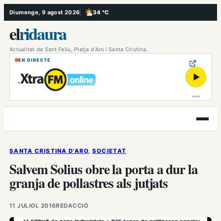
Vés
Diumenge, 9 agost 2026
34 °C
, Poc ennuvolat
al
el
ridaura
contingut
Actualitat de Sant Feliu, Platja d’Aro i Santa Cristina.
EN DIRECTE
▶
Obre
el
menú
SANTA CRISTINA D’ARO
, 
SOCIETAT
Salvem Solius obre la porta a dur la
granja de pollastres als jutjats
11 JULIOL 2016
REDACCIÓ