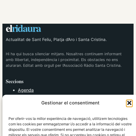
el
ridaura
Actualitat de Sant Feliu, Platja d’Aro i Santa Cristina.
Hi ha qui busca silenciar mitjans. Nosaltres continuem informant
amb llibertat, independència i proximitat. Els obstacles no ens
aturaran. Editat amb orgull per l’Associació Ràdio Santa Cristina.
Seccions
Agenda
Cultura
Gestionar el consentiment
Diversos
Esports
Política
Per oferir-vos la millor experiència de navegació, utilitzem tecnologies
Societat
com les cookies per emmagatzemar i/o accedir a la informació del vostre
dispositiu. El vostre consentiment ens permet analitzar la navegació i
Tendències
millorar els serveis que oferim. Si no accepteu les cookies o retireu el