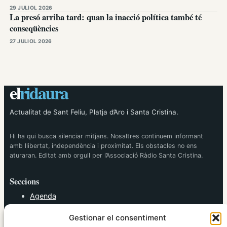
29 JULIOL 2026
La presó arriba tard: quan la inacció política també té
conseqüències
27 JULIOL 2026
el
ridaura
Actualitat de Sant Feliu, Platja d’Aro i Santa Cristina.
Hi ha qui busca silenciar mitjans. Nosaltres continuem informant
amb llibertat, independència i proximitat. Els obstacles no ens
aturaran. Editat amb orgull per l’Associació Ràdio Santa Cristina.
Seccions
Agenda
Cultura
Gestionar el consentiment
Diversos