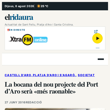
Vés
Dijous, 6 agost 2026
25 °C
, Cel serè
al
el
ridaura
contingut
Actualitat de Sant Feliu, Platja d’Aro i Santa Cristina.
EN DIRECTE
▶
Obre
el
menú
CASTELL D’ARO, PLATJA D’ARO I S’AGARÓ.
, 
SOCIETAT
La bocana del nou projecte del Port
d’Aro serà «més raonable»
27 JUNY 2016
REDACCIÓ