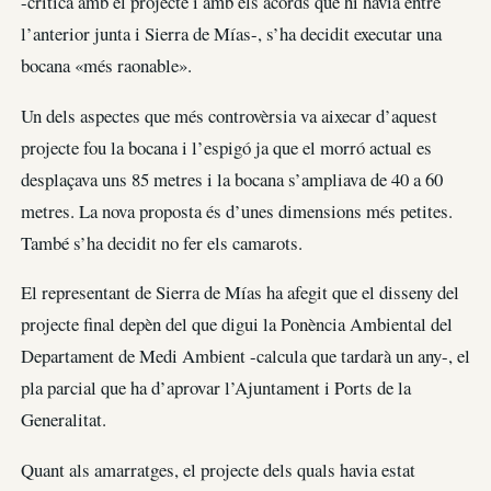
-crítica amb el projecte i amb els acords que hi havia entre
l’anterior junta i Sierra de Mías-, s’ha decidit executar una
bocana «més raonable».
Un dels aspectes que més controvèrsia va aixecar d’aquest
projecte fou la bocana i l’espigó ja que el morró actual es
desplaçava uns 85 metres i la bocana s’ampliava de 40 a 60
metres. La nova proposta és d’unes dimensions més petites.
També s’ha decidit no fer els camarots.
El representant de Sierra de Mías ha afegit que el disseny del
projecte final depèn del que digui la Ponència Ambiental del
Departament de Medi Ambient -calcula que tardarà un any-, el
pla parcial que ha d’aprovar l’Ajuntament i Ports de la
Generalitat.
Quant als amarratges, el projecte dels quals havia estat