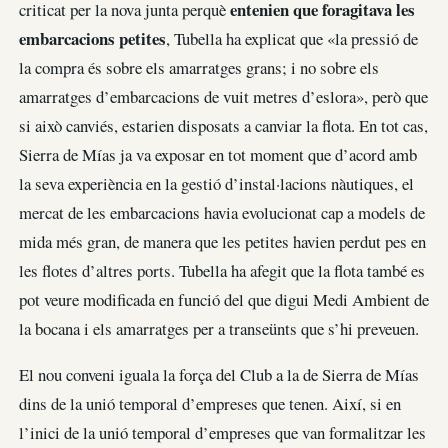
entenien que foragitava les
criticat per la nova junta perquè
embarcacions petites
, Tubella ha explicat que «la pressió de
la compra és sobre els amarratges grans; i no sobre els
amarratges d’embarcacions de vuit metres d’eslora», però que
si això canviés, estarien disposats a canviar la flota. En tot cas,
Sierra de Mías ja va exposar en tot moment que d’acord amb
la seva experiència en la gestió d’instal·lacions nàutiques, el
mercat de les embarcacions havia evolucionat cap a models de
mida més gran, de manera que les petites havien perdut pes en
les flotes d’altres ports. Tubella ha afegit que la flota també es
pot veure modificada en funció del que digui Medi Ambient de
la bocana i els amarratges per a transeünts que s’hi preveuen.
El nou conveni iguala la força del Club a la de Sierra de Mías
dins de la unió temporal d’empreses que tenen. Així, si en
l’inici de la unió temporal d’empreses que van formalitzar les