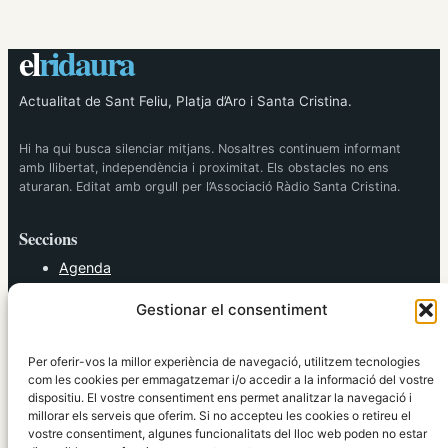
el
ridaura
Actualitat de Sant Feliu, Platja d’Aro i Santa Cristina.
Hi ha qui busca silenciar mitjans. Nosaltres continuem informant
amb llibertat, independència i proximitat. Els obstacles no ens
aturaran. Editat amb orgull per l’Associació Ràdio Santa Cristina.
Seccions
Agenda
Cultura
Gestionar el consentiment
Diversos
Esports
Política
Per oferir-vos la millor experiència de navegació, utilitzem tecnologies
Societat
com les cookies per emmagatzemar i/o accedir a la informació del vostre
dispositiu. El vostre consentiment ens permet analitzar la navegació i
Tendències
millorar els serveis que oferim. Si no accepteu les cookies o retireu el
vostre consentiment, algunes funcionalitats del lloc web poden no estar