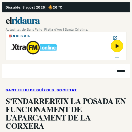
Vés
Dissabte, 8 agost 2026
26 °C
, Cel serè
al
el
ridaura
contingut
Actualitat de Sant Feliu, Platja d’Aro i Santa Cristina.
EN DIRECTE
▶
Obre
el
menú
SANT FELIU DE GUÍXOLS
, 
SOCIETAT
S’ENDARREREIX LA POSADA EN
FUNCIONAMENT DE
L’APARCAMENT DE LA
CORXERA