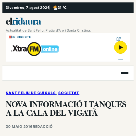
Vés
Divendres, 7 agost 2026
31 °C
, Poc ennuvolat
al
el
ridaura
contingut
Actualitat de Sant Feliu, Platja d’Aro i Santa Cristina.
EN DIRECTE
▶
Obre
el
menú
SANT FELIU DE GUÍXOLS
, 
SOCIETAT
NOVA INFORMACIÓ I TANQUES
A LA CALA DEL VIGATÀ
30 MAIG 2016
REDACCIÓ