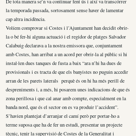
De tota manera se’n va continuar fent ús i així va transcórrer
la temporada passada, sortosament sense haver de lamentar
cap altra incidència.
Volíem comprovar si Costes i l’Ajuntament han decidit obrir-
la o bé fer-hi alguna actuació i el regidor de platges Salvador
Calabuig declarava a la nostra emissora que, conjuntament
amb Costes, han arribat a un acord per obrir-la al públic si hi
instal·len dues tanques de fusta a baix “ara n’hi ha dues de
provisionals i es tracta de que els banyistes no puguin accedir
arran de les parets laterals perquè és on hi ha més perill de
despreniments i, a més, hi posarem unes indicacions de que és
zona perillosa i que cal anar amb compte, especialment en la
banda nord, que és el sector on es va produir l’accident”.
S’havien plantejat d’arranjar el camí però per portar-ho a
terme suposa que ha de fer un estudi, presentar un projecte
tècnic, tenir la supervisió de Costes de la Generalitat i