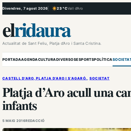
Vés
Divendres, 7 agost 2026
23 °C
Vall d’Aro
, Cel serè
al
el
ridaura
contingut
Actualitat de Sant Feliu, Platja d’Aro i Santa Cristina.
PORTADA
AGENDA
CULTURA
DIVERSOS
ESPORTS
POLÍTICA
SOCIETA
CASTELL D’ARO, PLATJA D’ARO I S’AGARÓ.
, 
SOCIETAT
Platja d’Aro acull una c
infants
5 MAIG 2016
REDACCIÓ