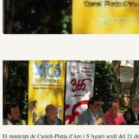
El municipi de Castell-Platja d’Aro i S’Agaró acull del 21 d