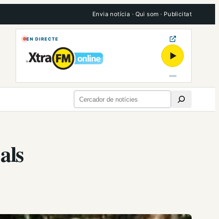
Envia notícia
·
Qui som
·
Publicitat
EN DIRECTE
▶
Cerca
als