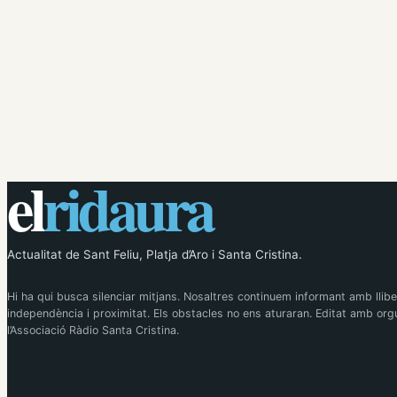
el
ridaura
Actualitat de Sant Feliu, Platja d’Aro i Santa Cristina.
Hi ha qui busca silenciar mitjans. Nosaltres continuem informant amb llibe
independència i proximitat. Els obstacles no ens aturaran. Editat amb orgu
l’Associació Ràdio Santa Cristina.