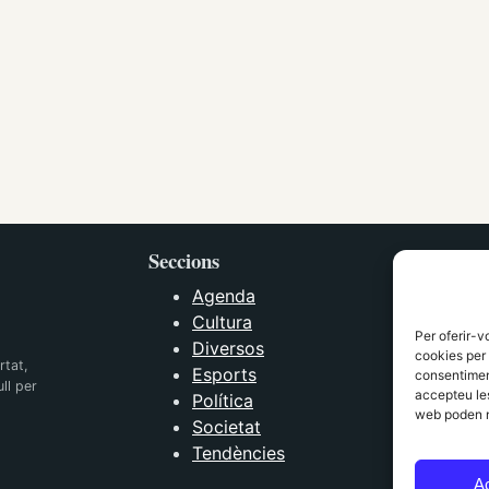
Seccions
Agenda
Cultura
Per oferir-v
Diversos
cookies per 
rtat,
Esports
consentiment
ll per
accepteu les
Política
web poden n
Societat
Tendències
A