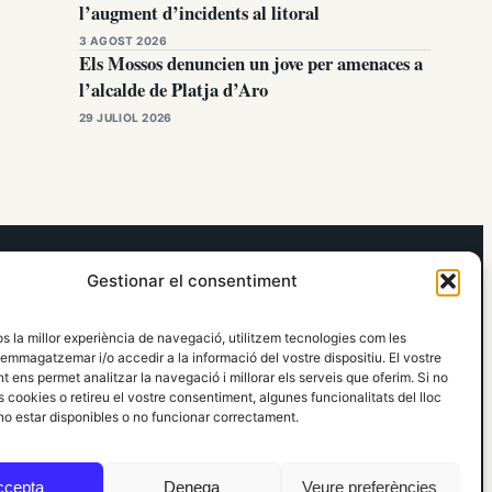
l’augment d’incidents al litoral
3 AGOST 2026
Els Mossos denuncien un jove per amenaces a
l’alcalde de Platja d’Aro
29 JULIOL 2026
elRidaura.com
Gestionar el consentiment
Avís legal
Política de Privacitat
os la millor experiència de navegació, utilitzem tecnologies com les
Política de Cookies
emmagatzemar i/o accedir a la informació del vostre dispositiu. El vostre
Política Editorial
 ens permet analitzar la navegació i millorar els serveis que oferim. Si no
 cookies o retireu el vostre consentiment, algunes funcionalitats del lloc
o estar disponibles o no funcionar correctament.
ccepta
Denega
Veure preferències