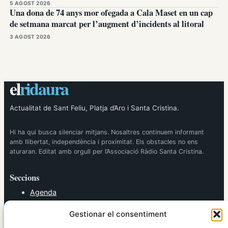
5 AGOST 2026
Una dona de 74 anys mor ofegada a Cala Maset en un cap
de setmana marcat per l’augment d’incidents al litoral
3 AGOST 2026
el
ridaura
Actualitat de Sant Feliu, Platja d’Aro i Santa Cristina.
Hi ha qui busca silenciar mitjans. Nosaltres continuem informant
amb llibertat, independència i proximitat. Els obstacles no ens
aturaran. Editat amb orgull per l’Associació Ràdio Santa Cristina.
Seccions
Agenda
Cultura
Gestionar el consentiment
Diversos
Esports