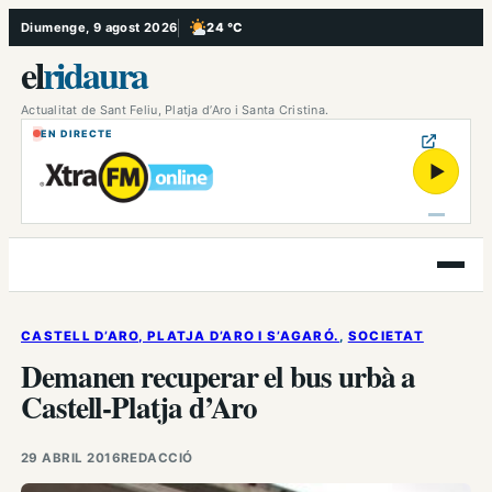
Vés
Diumenge, 9 agost 2026
24 °C
, Poc ennuvolat
al
el
ridaura
contingut
Actualitat de Sant Feliu, Platja d’Aro i Santa Cristina.
EN DIRECTE
▶
Obre
el
menú
CASTELL D’ARO, PLATJA D’ARO I S’AGARÓ.
, 
SOCIETAT
Demanen recuperar el bus urbà a
Castell-Platja d’Aro
29 ABRIL 2016
REDACCIÓ