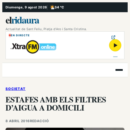
Vés
Diumenge, 9 agost 2026
34 °C
, Poc ennuvolat
al
el
ridaura
contingut
Actualitat de Sant Feliu, Platja d’Aro i Santa Cristina.
EN DIRECTE
▶
Obre
el
menú
SOCIETAT
ESTAFES AMB ELS FILTRES
D’AIGUA A DOMICILI
8 ABRIL 2016
REDACCIÓ