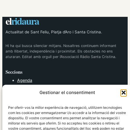
el
ridaura
Actualitat de Sant Feliu, Platja d’Aro i Santa Cristina.
Hi ha qui busca silenciar mitjans. Nosaltres continuem informant
amb llibertat, independència i proximitat. Els obstacles no ens
aturaran. Editat amb orgull per l’Associació Ràdio Santa Cristina.
Seccions
Agenda
Cultura
Gestionar el consentiment
Diversos
Esports
Política
Per oferir-vos la millor experiència de navegació, utilitzem tecnologies
Societat
com les cookies per emmagatzemar i/o accedir a la informació del vostre
dispositiu. El vostre consentiment ens permet analitzar la navegació i
Tendències
millorar els serveis que oferim. Si no accepteu les cookies o retireu el
vostre consentiment, algunes funcionalitats del lloc web poden no estar