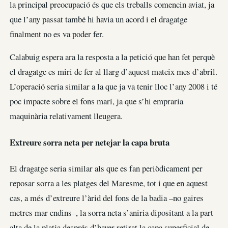
la principal preocupació és que els treballs comencin aviat, ja
que l’any passat també hi havia un acord i el dragatge
finalment no es va poder fer.
Calabuig espera ara la resposta a la petició que han fet perquè
el dragatge es miri de fer al llarg d’aquest mateix mes d’abril.
L’operació seria similar a la que ja va tenir lloc l’any 2008 i té
poc impacte sobre el fons marí, ja que s’hi empraria
maquinària relativament lleugera.
Extreure sorra neta per netejar la capa bruta
El dragatge seria similar als que es fan periòdicament per
reposar sorra a les platges del Maresme, tot i que en aquest
cas, a més d’extreure l’àrid del fons de la badia –no gaires
metres mar endins–, la sorra neta s’aniria dipositant a la part
alta de la platja després d’haver retirat la capa superficial de