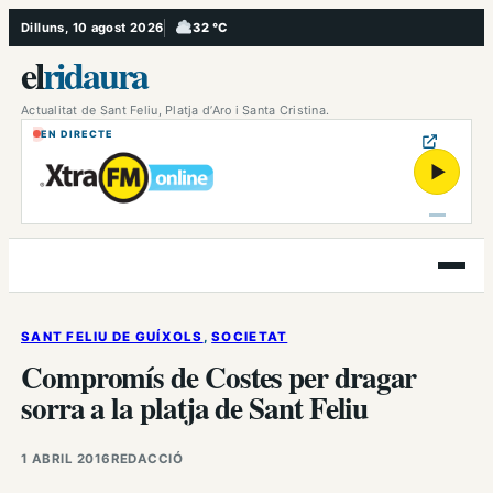
Vés
Dilluns, 10 agost 2026
32 °C
, Ennuvolat
al
el
ridaura
contingut
Actualitat de Sant Feliu, Platja d’Aro i Santa Cristina.
EN DIRECTE
▶
Obre
el
menú
SANT FELIU DE GUÍXOLS
, 
SOCIETAT
Compromís de Costes per dragar
sorra a la platja de Sant Feliu
1 ABRIL 2016
REDACCIÓ