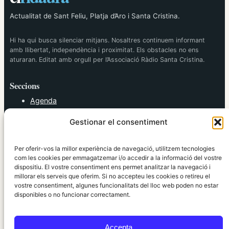
Actualitat de Sant Feliu, Platja d’Aro i Santa Cristina.
Hi ha qui busca silenciar mitjans. Nosaltres continuem informant
amb llibertat, independència i proximitat. Els obstacles no ens
aturaran. Editat amb orgull per l’Associació Ràdio Santa Cristina.
Seccions
Agenda
Cultura
Gestionar el consentiment
Diversos
Esports
Política
Per oferir-vos la millor experiència de navegació, utilitzem tecnologies
Societat
com les cookies per emmagatzemar i/o accedir a la informació del vostre
dispositiu. El vostre consentiment ens permet analitzar la navegació i
Tendències
millorar els serveis que oferim. Si no accepteu les cookies o retireu el
vostre consentiment, algunes funcionalitats del lloc web poden no estar
elRidaura.com
disponibles o no funcionar correctament.
Avís legal
Política de Privacitat
Accepta