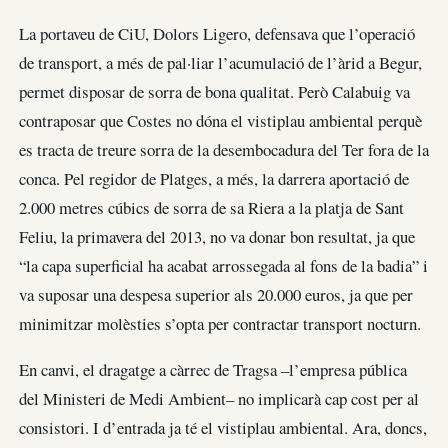
La portaveu de CiU, Dolors Ligero, defensava que l’operació
de transport, a més de pal·liar l’acumulació de l’àrid a Begur,
permet disposar de sorra de bona qualitat. Però Calabuig va
contraposar que Costes no dóna el vistiplau ambiental perquè
es tracta de treure sorra de la desembocadura del Ter fora de la
conca. Pel regidor de Platges, a més, la darrera aportació de
2.000 metres cúbics de sorra de sa Riera a la platja de Sant
Feliu, la primavera del 2013, no va donar bon resultat, ja que
“la capa superficial ha acabat arrossegada al fons de la badia” i
va suposar una despesa superior als 20.000 euros, ja que per
minimitzar molèsties s’opta per contractar transport nocturn.
En canvi, el dragatge a càrrec de Tragsa –l’empresa pública
del Ministeri de Medi Ambient– no implicarà cap cost per al
consistori. I d’entrada ja té el vistiplau ambiental. Ara, doncs,