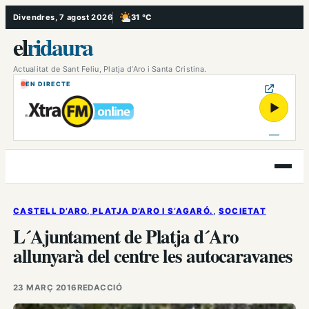
Vés
Divendres, 7 agost 2026
31 °C
, Poc ennuvolat
al
el
ridaura
contingut
Actualitat de Sant Feliu, Platja d’Aro i Santa Cristina.
EN DIRECTE
▶
Obre
el
menú
CASTELL D’ARO, PLATJA D’ARO I S’AGARÓ.
, 
SOCIETAT
L´Ajuntament de Platja d´Aro
allunyarà del centre les autocaravanes
23 MARÇ 2016
REDACCIÓ