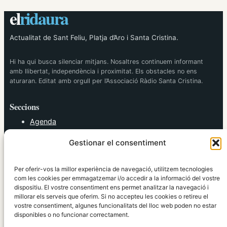
el
ridaura
Actualitat de Sant Feliu, Platja d’Aro i Santa Cristina.
Hi ha qui busca silenciar mitjans. Nosaltres continuem informant
amb llibertat, independència i proximitat. Els obstacles no ens
aturaran. Editat amb orgull per l’Associació Ràdio Santa Cristina.
Seccions
Agenda
Cultura
Gestionar el consentiment
Diversos
Esports
Política
Per oferir-vos la millor experiència de navegació, utilitzem tecnologies
Societat
com les cookies per emmagatzemar i/o accedir a la informació del vostre
dispositiu. El vostre consentiment ens permet analitzar la navegació i
Tendències
millorar els serveis que oferim. Si no accepteu les cookies o retireu el
vostre consentiment, algunes funcionalitats del lloc web poden no estar
elRidaura.com
disponibles o no funcionar correctament.