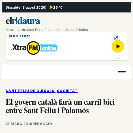
Vés
Dissabte, 8 agost 2026
26 °C
, Cel serè
al
el
ridaura
contingut
Actualitat de Sant Feliu, Platja d’Aro i Santa Cristina.
EN DIRECTE
▶
Obre
el
menú
SANT FELIU DE GUÍXOLS
, 
SOCIETAT
El govern català farà un carril bici
entre Sant Feliu i Palamós
21 MARÇ 2016
REDACCIÓ