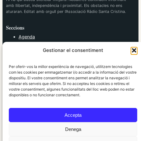
amb llibertat, independència i proximitat. Els obstacles no ens
aturaran. Editat amb orgull per l’Associació Ràdio Santa Cristina.
Seccions
Agenda
Cultura
Gestionar el consentiment
Diversos
Esports
Política
Per oferir-vos la millor experiència de navegació, utilitzem tecnologies
Societat
com les cookies per emmagatzemar i/o accedir a la informació del vostre
dispositiu. El vostre consentiment ens permet analitzar la navegació i
Tendències
millorar els serveis que oferim. Si no accepteu les cookies o retireu el
vostre consentiment, algunes funcionalitats del lloc web poden no estar
elRidaura.com
disponibles o no funcionar correctament.
Avís legal
Política de Privacitat
Accepta
Política de Cookies
Política Editorial
Denega