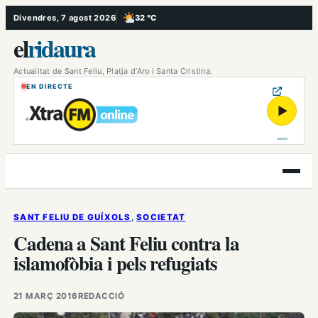
Vés
Divendres, 7 agost 2026
32 °C
, Poc ennuvolat
al
el
ridaura
contingut
Actualitat de Sant Feliu, Platja d’Aro i Santa Cristina.
EN DIRECTE
▶
Obre
el
menú
SANT FELIU DE GUÍXOLS
, 
SOCIETAT
Cadena a Sant Feliu contra la
islamofòbia i pels refugiats
21 MARÇ 2016
REDACCIÓ