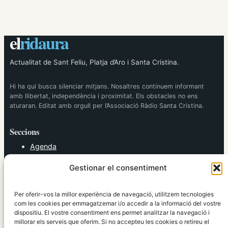
el
ridaura
Actualitat de Sant Feliu, Platja d’Aro i Santa Cristina.
Hi ha qui busca silenciar mitjans. Nosaltres continuem informant
amb llibertat, independència i proximitat. Els obstacles no ens
aturaran. Editat amb orgull per l’Associació Ràdio Santa Cristina.
Seccions
Agenda
Cultura
Gestionar el consentiment
Diversos
Esports
Política
Per oferir-vos la millor experiència de navegació, utilitzem tecnologies
Societat
com les cookies per emmagatzemar i/o accedir a la informació del vostre
dispositiu. El vostre consentiment ens permet analitzar la navegació i
Tendències
millorar els serveis que oferim. Si no accepteu les cookies o retireu el