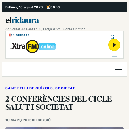
Vés
Dilluns, 10 agost 2026
30 °C
, Poc ennuvolat
al
el
ridaura
contingut
Actualitat de Sant Feliu, Platja d’Aro i Santa Cristina.
EN DIRECTE
▶
Obre
el
menú
SANT FELIU DE GUÍXOLS
, 
SOCIETAT
2 CONFERÈNCIES DEL CICLE
SALUT I SOCIETAT
10 MARÇ 2016
REDACCIÓ