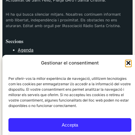
Actualitat de Sant Feliu, Platja d’Aro i Santa Cristina.
Hi ha qui busca silenciar mitjans. Nosaltres continuem informant
amb llibertat, independència i proximitat. Els obstacles no ens
aturaran. Editat amb orgull per l’Associació Ràdio Santa Cristina.
Seccions
Agenda
Cultura
Gestionar el consentiment
Diversos
Esports
Política
Per oferir-vos la millor experiència de navegació, utilitzem tecnologies
Societat
com les cookies per emmagatzemar i/o accedir a la informació del vostre
dispositiu. El vostre consentiment ens permet analitzar la navegació i
Tendències
millorar els serveis que oferim. Si no accepteu les cookies o retireu el
vostre consentiment, algunes funcionalitats del lloc web poden no estar
elRidaura.com
disponibles o no funcionar correctament.
Avís legal
Política de Privacitat
Accepta
Política de Cookies
Política Editorial