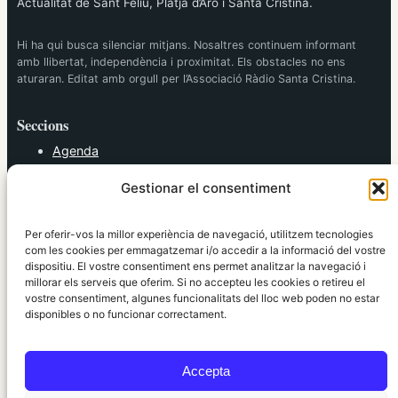
Actualitat de Sant Feliu, Platja d’Aro i Santa Cristina.
Hi ha qui busca silenciar mitjans. Nosaltres continuem informant
amb llibertat, independència i proximitat. Els obstacles no ens
aturaran. Editat amb orgull per l’Associació Ràdio Santa Cristina.
Seccions
Agenda
Cultura
Gestionar el consentiment
Diversos
Esports
Política
Per oferir-vos la millor experiència de navegació, utilitzem tecnologies
Societat
com les cookies per emmagatzemar i/o accedir a la informació del vostre
dispositiu. El vostre consentiment ens permet analitzar la navegació i
Tendències
millorar els serveis que oferim. Si no accepteu les cookies o retireu el
vostre consentiment, algunes funcionalitats del lloc web poden no estar
elRidaura.com
disponibles o no funcionar correctament.
Avís legal
Política de Privacitat
Accepta
Política de Cookies