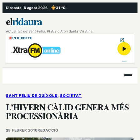
Vés
Dissabte, 8 agost 2026
31 °C
, Cel serè
al
el
ridaura
contingut
Actualitat de Sant Feliu, Platja d’Aro i Santa Cristina.
EN DIRECTE
▶
Obre
el
menú
SANT FELIU DE GUÍXOLS
, 
SOCIETAT
L’HIVERN CÀLID GENERA MÉS
PROCESSIONÀRIA
29 FEBRER 2016
REDACCIÓ