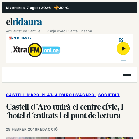
Vés
Divendres, 7 agost 2026
30 °C
, Cel serè
al
el
ridaura
contingut
Actualitat de Sant Feliu, Platja d’Aro i Santa Cristina.
EN DIRECTE
▶
Obre
el
menú
CASTELL D’ARO, PLATJA D’ARO I S’AGARÓ.
, 
SOCIETAT
Castell d´Aro unirà el centre cívic, l
´hotel d´entitats i el punt de lectura
29 FEBRER 2016
REDACCIÓ