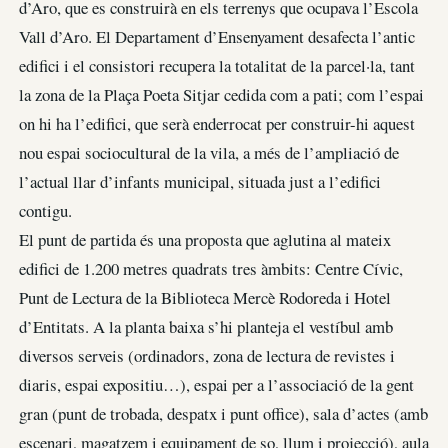
d’Aro, que es construirà en els terrenys que ocupava l’Escola
Vall d’Aro. El Departament d’Ensenyament desafecta l’antic
edifici i el consistori recupera la totalitat de la parcel·la, tant
la zona de la Plaça Poeta Sitjar cedida com a pati; com l’espai
on hi ha l’edifici, que serà enderrocat per construir-hi aquest
nou espai sociocultural de la vila, a més de l’ampliació de
l’actual llar d’infants municipal, situada just a l’edifici
contigu.
El punt de partida és una proposta que aglutina al mateix
edifici de 1.200 metres quadrats tres àmbits: Centre Cívic,
Punt de Lectura de la Biblioteca Mercè Rodoreda i Hotel
d’Entitats. A la planta baixa s’hi planteja el vestíbul amb
diversos serveis (ordinadors, zona de lectura de revistes i
diaris, espai expositiu…), espai per a l’associació de la gent
gran (punt de trobada, despatx i punt office), sala d’actes (amb
escenari, magatzem i equipament de so, llum i projecció), aula