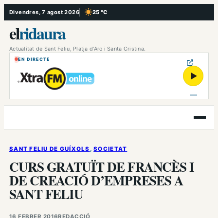
Vés
Divendres, 7 agost 2026
25 °C
, Cel serè
al
el
ridaura
contingut
Actualitat de Sant Feliu, Platja d’Aro i Santa Cristina.
EN DIRECTE
▶
Obre
el
menú
SANT FELIU DE GUÍXOLS
, 
SOCIETAT
CURS GRATUÏT DE FRANCÈS I
DE CREACIÓ D’EMPRESES A
SANT FELIU
16 FEBRER 2016
REDACCIÓ