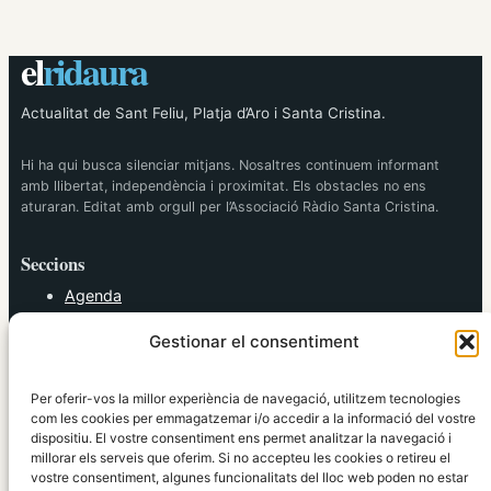
el
ridaura
Actualitat de Sant Feliu, Platja d’Aro i Santa Cristina.
Hi ha qui busca silenciar mitjans. Nosaltres continuem informant
amb llibertat, independència i proximitat. Els obstacles no ens
aturaran. Editat amb orgull per l’Associació Ràdio Santa Cristina.
Seccions
Agenda
Cultura
Gestionar el consentiment
Diversos
Esports
Política
Per oferir-vos la millor experiència de navegació, utilitzem tecnologies
Societat
com les cookies per emmagatzemar i/o accedir a la informació del vostre
dispositiu. El vostre consentiment ens permet analitzar la navegació i
Tendències
millorar els serveis que oferim. Si no accepteu les cookies o retireu el
vostre consentiment, algunes funcionalitats del lloc web poden no estar