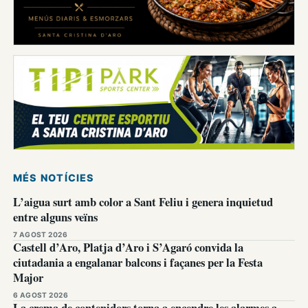
MÉS NOTÍCIES
L’aigua surt amb color a Sant Feliu i genera inquietud
entre alguns veïns
7 AGOST 2026
Castell d’Aro, Platja d’Aro i S’Agaró convida la
ciutadania a engalanar balcons i façanes per la Festa
Major
6 AGOST 2026
La crema de contenidors torna a encendre les alarmes a