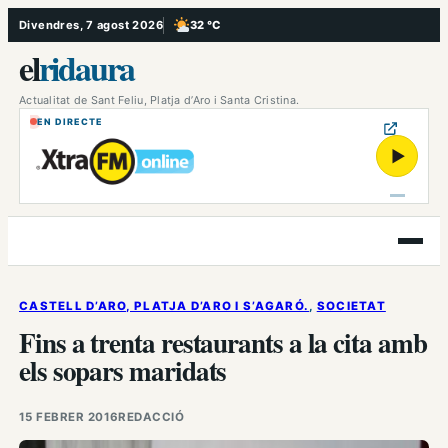
Vés
Divendres, 7 agost 2026
32 °C
, Poc ennuvolat
al
el
ridaura
contingut
Actualitat de Sant Feliu, Platja d’Aro i Santa Cristina.
EN DIRECTE
▶
Obre
el
menú
CASTELL D’ARO, PLATJA D’ARO I S’AGARÓ.
, 
SOCIETAT
Fins a trenta restaurants a la cita amb
els sopars maridats
15 FEBRER 2016
REDACCIÓ