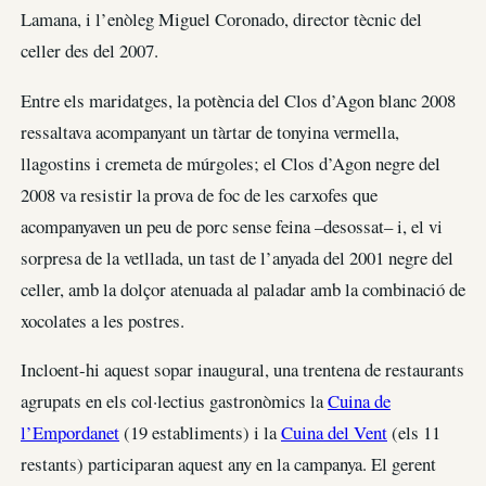
Lamana, i l’enòleg Miguel Coronado, director tècnic del
celler des del 2007.
Entre els maridatges, la potència del Clos d’Agon blanc 2008
ressaltava acompanyant un tàrtar de tonyina vermella,
llagostins i cremeta de múrgoles; el Clos d’Agon negre del
2008 va resistir la prova de foc de les carxofes que
acompanyaven un peu de porc sense feina –desossat– i, el vi
sorpresa de la vetllada, un tast de l’anyada del 2001 negre del
celler, amb la dolçor atenuada al paladar amb la combinació de
xocolates a les postres.
Incloent-hi aquest sopar inaugural, una trentena de restaurants
agrupats en els col·lectius gastronòmics la
Cuina de
l’Empordanet
(19 establiments) i la
Cuina del Vent
(els 11
restants) participaran aquest any en la campanya. El gerent