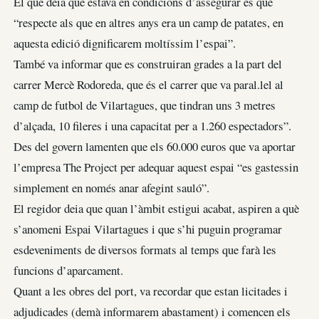
El que deia que estava en condicions d’assegurar és que
“respecte als que en altres anys era un camp de patates, en
aquesta edició dignificarem moltíssim l’espai”.
També va informar que es construiran grades a la part del
carrer Mercè Rodoreda, que és el carrer que va paral.lel al
camp de futbol de Vilartagues, que tindran uns 3 metres
d’alçada, 10 fileres i una capacitat per a 1.260 espectadors”.
Des del govern lamenten que els 60.000 euros que va aportar
l’empresa The Project per adequar aquest espai “es gastessin
simplement en només anar afegint sauló”.
El regidor deia que quan l’àmbit estigui acabat, aspiren a què
s’anomeni Espai Vilartagues i que s’hi puguin programar
esdeveniments de diversos formats al temps que farà les
funcions d’aparcament.
Quant a les obres del port, va recordar que estan licitades i
adjudicades (demà informarem abastament) i comencen els