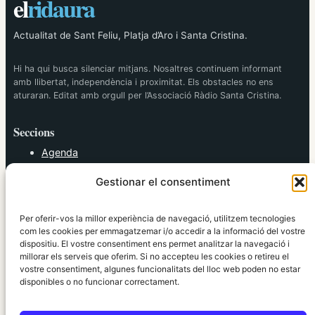
el
ridaura
Actualitat de Sant Feliu, Platja d’Aro i Santa Cristina.
Hi ha qui busca silenciar mitjans. Nosaltres continuem informant
amb llibertat, independència i proximitat. Els obstacles no ens
aturaran. Editat amb orgull per l’Associació Ràdio Santa Cristina.
Seccions
Agenda
Cultura
Gestionar el consentiment
Diversos
Esports
Política
Per oferir-vos la millor experiència de navegació, utilitzem tecnologies
Societat
com les cookies per emmagatzemar i/o accedir a la informació del vostre
dispositiu. El vostre consentiment ens permet analitzar la navegació i
Tendències
millorar els serveis que oferim. Si no accepteu les cookies o retireu el
vostre consentiment, algunes funcionalitats del lloc web poden no estar
elRidaura.com
disponibles o no funcionar correctament.
Avís legal