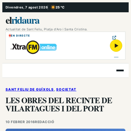
Vés
Divendres, 7 agost 2026
25 °C
, Cel serè
al
el
ridaura
contingut
Actualitat de Sant Feliu, Platja d’Aro i Santa Cristina.
EN DIRECTE
▶
Obre
el
menú
SANT FELIU DE GUÍXOLS
, 
SOCIETAT
LES OBRES DEL RECINTE DE
VILARTAGUES I DEL PORT
10 FEBRER 2016
REDACCIÓ