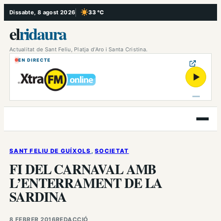
Vés
Dissabte, 8 agost 2026
33 °C
, Cel serè
al
el
ridaura
contingut
Actualitat de Sant Feliu, Platja d’Aro i Santa Cristina.
EN DIRECTE
▶
Obre
el
menú
SANT FELIU DE GUÍXOLS
, 
SOCIETAT
FI DEL CARNAVAL AMB
L’ENTERRAMENT DE LA
SARDINA
8 FEBRER 2016
REDACCIÓ