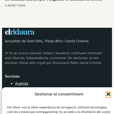
3 AGOST 2026
el
ridaura
Actualitat de Sant Feliu, Platja d’Aro i Santa Cristina.
Hi ha qui busca silenciar mitjans. Nosaltres continuem informant
amb llibertat, independència i proximitat. Els obstacles no ens
aturaran. Editat amb orgull per l’Associació Ràdio Santa Cristina.
Seccions
Agenda
Cultura
Gestionar el consentiment
Diversos
Esports
Política
Per oferir-vos la millor experiència de navegació, utilitzem tecnologies
Societat
com les cookies per emmagatzemar i/o accedir a la informació del vostre