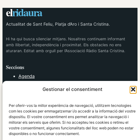
el
ridaura
Actualitat de Sant Feliu, Platja d’Aro i Santa Cristina.
Hi ha qui busca silenciar mitjans. Nosaltres continuem informant
amb llibertat, independència i proximitat. Els obstacles no ens
aturaran. Editat amb orgull per l’Associació Ràdio Santa Cristina.
Seccions
Agenda
Cultura
Gestionar el consentiment
Diversos
Esports
Política
Per oferir-vos la millor experiència de navegació, utilitzem tecnologies
Societat
com les cookies per emmagatzemar i/o accedir a la informació del vostre
dispositiu. El vostre consentiment ens permet analitzar la navegació i
Tendències
millorar els serveis que oferim. Si no accepteu les cookies o retireu el
vostre consentiment, algunes funcionalitats del lloc web poden no estar
elRidaura.com
disponibles o no funcionar correctament.