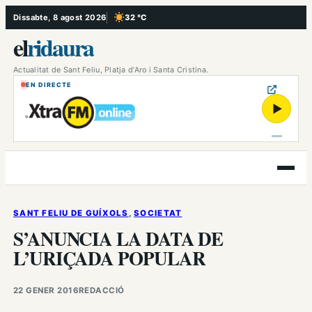
Vés
Dissabte, 8 agost 2026
32 °C
, Cel serè
al
el
ridaura
contingut
Actualitat de Sant Feliu, Platja d’Aro i Santa Cristina.
EN DIRECTE
▶
Obre
el
menú
SANT FELIU DE GUÍXOLS
, 
SOCIETAT
S’ANUNCIA LA DATA DE
L’URIÇADA POPULAR
22 GENER 2016
REDACCIÓ