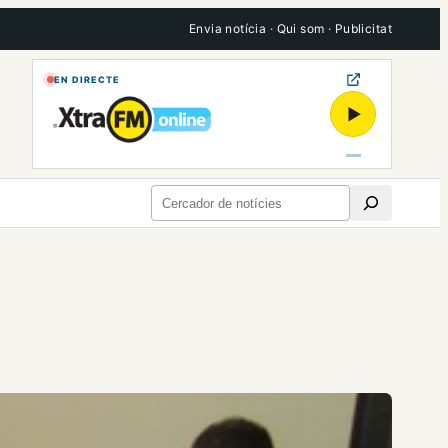
Envia notícia
·
Qui som
·
Publicitat
EN DIRECTE
▶
Cerca