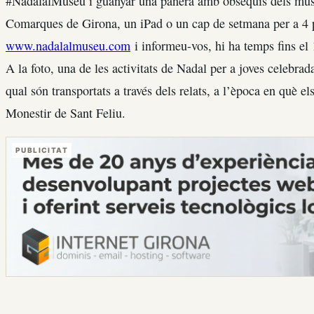
#NadalalMuseu i guanyar una panera amb obsequis dels mus
Comarques de Girona, un iPad o un cap de setmana per a 4 p
www.nadalalmuseu.com
i informeu-vos, hi ha temps fins el 
A la foto, una de les activitats de Nadal per a joves celebrada
qual són transportats a través dels relats, a l’època en què e
Monestir de Sant Feliu.
PUBLICITAT