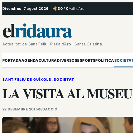
Vés
Divendres, 7 agost 2026
30 °C
Vall d’Aro
, Cel serè
al
el
ridaura
contingut
Actualitat de Sant Feliu, Platja d’Aro i Santa Cristina.
PORTADA
AGENDA
CULTURA
DIVERSOS
ESPORTS
POLÍTICA
SOCIETA
SANT FELIU DE GUÍXOLS
, 
SOCIETAT
LA VISITA AL MUSEU
22 DESEMBRE 2015
REDACCIÓ