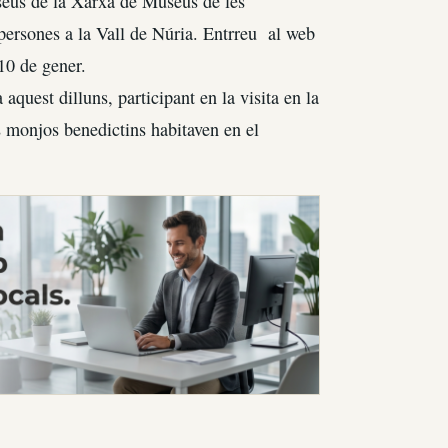
eus de la Xarxa de Museus de les
ersones a la Vall de Núria. Entrreu al web
10 de gener.
 aquest dilluns, participant en la visita en la
ls monjos benedictins habitaven en el