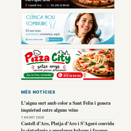
MÉS NOTÍCIES
L’aigua surt amb color a Sant Feliu i genera
inquietud entre alguns veïns
7 AGOST 2026
Castell d’Aro, Platja d’Aro i S’Agaró convida
la ciutadania a engalanar balcons i façanes