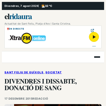
Vés
Divendres, 7 agost 2026
32 °C
, Poc ennuvolat
al
el
ridaura
contingut
Actualitat de Sant Feliu, Platja d’Aro i Santa Cristina.
EN DIRECTE
▶
Obre
el
menú
SANT FELIU DE GUÍXOLS
, 
SOCIETAT
DIVENDRES I DISSABTE,
DONACIÓ DE SANG
17 DESEMBRE 2015
REDACCIÓ