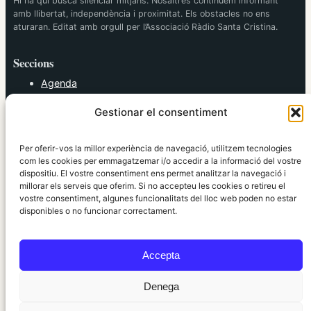
Hi ha qui busca silenciar mitjans. Nosaltres continuem informant
amb llibertat, independència i proximitat. Els obstacles no ens
aturaran. Editat amb orgull per l’Associació Ràdio Santa Cristina.
Seccions
Agenda
Cultura
Gestionar el consentiment
Diversos
Esports
Política
Per oferir-vos la millor experiència de navegació, utilitzem tecnologies
Societat
com les cookies per emmagatzemar i/o accedir a la informació del vostre
dispositiu. El vostre consentiment ens permet analitzar la navegació i
Tendències
millorar els serveis que oferim. Si no accepteu les cookies o retireu el
vostre consentiment, algunes funcionalitats del lloc web poden no estar
elRidaura.com
disponibles o no funcionar correctament.
Avís legal
Política de Privacitat
Accepta
Política de Cookies
Política Editorial
Denega