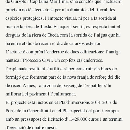
de Guíxols i Capitania Marítima, s’ha conclòs que l’actuació
prevista no té afectacions per a la dinàmica del litoral, les
espècies protegides, l’impacte visual, ni per a la sortida al
mar de la riera de Tueda. En aquest sentit, es respecta tant el
desguàs de la riera de Tueda com la sortida de l’aigua que hi
ha entre el dic de recer i el dic de calaixos exterior.
L’actuació comprèn l’enderroc de dues edificacions: l’antiga
nàutica i Protecció Civil. Un cop fets els enderrocs,
l’esplanada resultant s’utilitzarà per construir els blocs de
formigó que formaran part de la nova franja de reforç del dic
de recer. A més, a la zona de passeig de l’espatller s’hi
millorarà el paviment i l’enllumenat.
El projecte està inclòs en el Pla d’inversions 2014-2017 de
Ports de la Generalitat i en el Pla especial del port i compta
amb un pressupost de licitació d’1.429.000 euros i un termini
d’execució de quatre mesos.