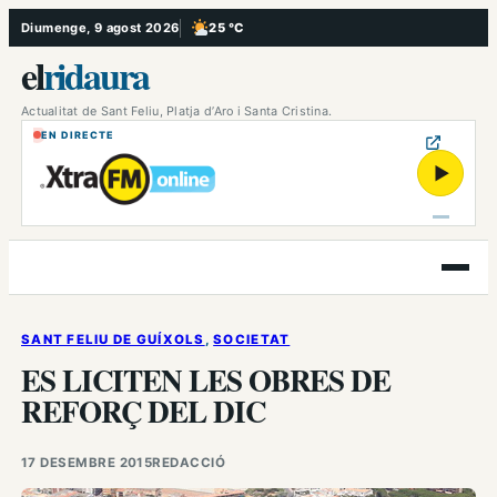
Vés
Diumenge, 9 agost 2026
25 °C
, Poc ennuvolat
al
el
ridaura
contingut
Actualitat de Sant Feliu, Platja d’Aro i Santa Cristina.
EN DIRECTE
▶
Obre
el
menú
SANT FELIU DE GUÍXOLS
, 
SOCIETAT
ES LICITEN LES OBRES DE
REFORÇ DEL DIC
17 DESEMBRE 2015
REDACCIÓ