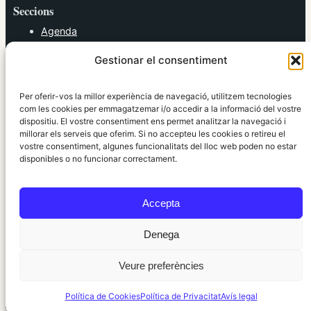
Seccions
Agenda
Cultura
Gestionar el consentiment
Diversos
Esports
Política
Per oferir-vos la millor experiència de navegació, utilitzem tecnologies
Societat
com les cookies per emmagatzemar i/o accedir a la informació del vostre
dispositiu. El vostre consentiment ens permet analitzar la navegació i
Tendències
millorar els serveis que oferim. Si no accepteu les cookies o retireu el
vostre consentiment, algunes funcionalitats del lloc web poden no estar
elRidaura.com
disponibles o no funcionar correctament.
Avís legal
Política de Privacitat
Accepta
Política de Cookies
Política Editorial
Denega
Veure preferències
© 2010 ~ 2026 elRidaura.com · Desenvolupat per
Internet Girona
Política de Cookies
Política de Privacitat
Avís legal
Informació local, clara i propera ·
Accés administració