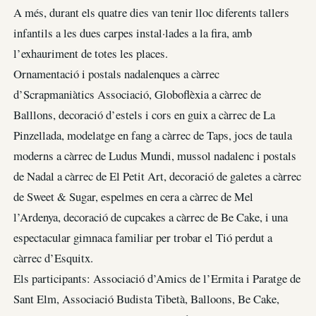
A més, durant els quatre dies van tenir lloc diferents tallers
infantils a les dues carpes instal·lades a la fira, amb
l’exhauriment de totes les places.
Ornamentació i postals nadalenques a càrrec
d’Scrapmaniàtics Associació, Globoflèxia a càrrec de
Balllons, decoració d’estels i cors en guix a càrrec de La
Pinzellada, modelatge en fang a càrrec de Taps, jocs de taula
moderns a càrrec de Ludus Mundi, mussol nadalenc i postals
de Nadal a càrrec de El Petit Art, decoració de galetes a càrrec
de Sweet & Sugar, espelmes en cera a càrrec de Mel
l’Ardenya, decoració de cupcakes a càrrec de Be Cake, i una
espectacular gimnaca familiar per trobar el Tió perdut a
càrrec d’Esquitx.
Els participants: Associació d’Amics de l’Ermita i Paratge de
Sant Elm, Associació Budista Tibetà, Balloons, Be Cake,