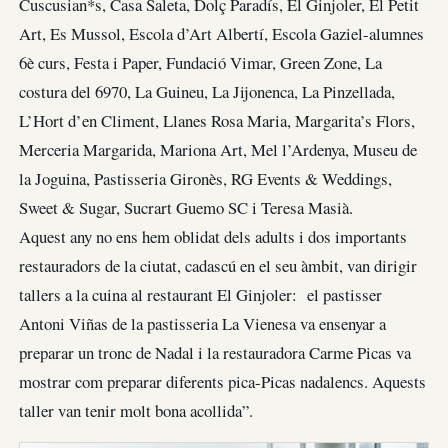
Cuscusian*s, Casa Saleta, Dolç Paradís, El Ginjoler, El Petit
Art, Es Mussol, Escola d’Art Albertí, Escola Gaziel-alumnes
6è curs, Festa i Paper, Fundació Vimar, Green Zone, La
costura del 6970, La Guineu, La Jijonenca, La Pinzellada,
L’Hort d’en Climent, Llanes Rosa Maria, Margarita’s Flors,
Merceria Margarida, Mariona Art, Mel l’Ardenya, Museu de
la Joguina, Pastisseria Gironès, RG Events & Weddings,
Sweet & Sugar, Sucrart Guemo SC i Teresa Masià.
Aquest any no ens hem oblidat dels adults i dos importants
restauradors de la ciutat, cadascú en el seu àmbit, van dirigir
tallers a la cuina al restaurant El Ginjoler: el pastisser
Antoni Viñas de la pastisseria La Vienesa va ensenyar a
preparar un tronc de Nadal i la restauradora Carme Picas va
mostrar com preparar diferents pica-Picas nadalencs. Aquests
taller van tenir molt bona acollida”.