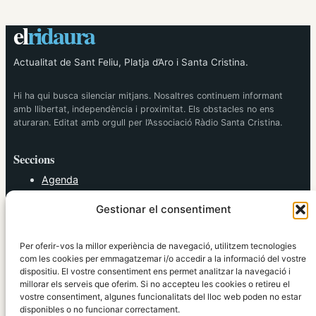
el
ridaura
Actualitat de Sant Feliu, Platja d’Aro i Santa Cristina.
Hi ha qui busca silenciar mitjans. Nosaltres continuem informant
amb llibertat, independència i proximitat. Els obstacles no ens
aturaran. Editat amb orgull per l’Associació Ràdio Santa Cristina.
Seccions
Agenda
Cultura
Gestionar el consentiment
Diversos
Esports
Política
Per oferir-vos la millor experiència de navegació, utilitzem tecnologies
Societat
com les cookies per emmagatzemar i/o accedir a la informació del vostre
dispositiu. El vostre consentiment ens permet analitzar la navegació i
Tendències
millorar els serveis que oferim. Si no accepteu les cookies o retireu el
vostre consentiment, algunes funcionalitats del lloc web poden no estar
elRidaura.com
disponibles o no funcionar correctament.