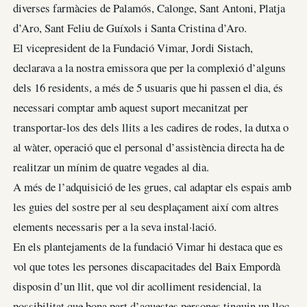
diverses farmàcies de Palamós, Calonge, Sant Antoni, Platja
d’Aro, Sant Feliu de Guíxols i Santa Cristina d’Aro.
El vicepresident de la Fundació Vimar, Jordi Sistach,
declarava a la nostra emissora que per la complexió d’alguns
dels 16 residents, a més de 5 usuaris que hi passen el dia, és
necessari comptar amb aquest suport mecanitzat per
transportar-los des dels llits a les cadires de rodes, la dutxa o
al wàter, operació que el personal d’assistència directa ha de
realitzar un mínim de quatre vegades al dia.
A més de l’adquisició de les grues, cal adaptar els espais amb
les guies del sostre per al seu desplaçament així com altres
elements necessaris per a la seva instal·lació.
En els plantejaments de la fundació Vimar hi destaca que es
vol que totes les persones discapacitades del Baix Empordà
disposin d’un llit, que vol dir acolliment residencial, la
possibilitat que bona part d’aquestes persones tinguin un lloc