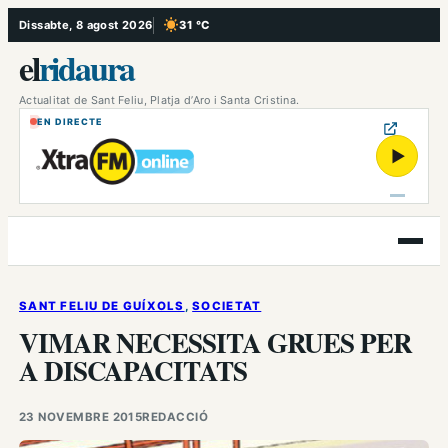
Vés
Dissabte, 8 agost 2026
31 °C
, Cel serè
al
el
ridaura
contingut
Actualitat de Sant Feliu, Platja d’Aro i Santa Cristina.
EN DIRECTE
▶
Obre
el
menú
SANT FELIU DE GUÍXOLS
, 
SOCIETAT
VIMAR NECESSITA GRUES PER
A DISCAPACITATS
23 NOVEMBRE 2015
REDACCIÓ