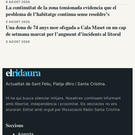
6 AGOST 2026
La continuïtat de la zona tensionada evidencia que el
problema de l’habitatge continua sense resoldre’s
5 AGOST 2026
Una dona de 74 anys mor ofegada a Cala Maset en un cap
de setmana marcat per l’augment d’incidents al litoral
3 AGOST 2026
el
ridaura
Actualitat de Sant Feliu, Platja d’Aro i Santa Cristina.
Hi ha qui busca silenciar mitjans. Nosaltres continuem informant
amb llibertat, independència i proximitat. Els obstacles no ens
aturaran. Editat amb orgull per l’Associació Ràdio Santa Cristina.
Seccions
Agenda