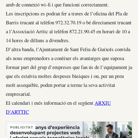
amb de connexió wi-fi i que funcioni correctament.
Les inscripcions es podran fer a traves de l’oficina del Pla de
Barris trucant al telèfon 972.32.70.19 o bé directament trucant
a l’Associació Arttic al telèfon 872.21.90.45 en horari de 10 a
14 hores de dilluns a divendres.
D’altra banda, l’Ajuntament de Sant Feliu de Guíxols convida
als nous emprenedors a conèixer els avantatges que suposa
formar part del grup d’empreses que fan ús de l’equipament ja
que els estalvia moltes despeses bàsiques i on, per un preu
molt assequible, poden portar a terme la seva activitat
empresarial.
El calendari i més informació en el següent
ARXIU
D’ARTTIC
PUBLICITAT