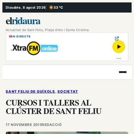
Vés
Dissabte, 8 agost 2026
33 °C
, Cel serè
al
el
ridaura
contingut
Actualitat de Sant Feliu, Platja d’Aro i Santa Cristina.
EN DIRECTE
▶
Obre
el
menú
SANT FELIU DE GUÍXOLS
, 
SOCIETAT
CURSOS I TALLERS AL
CLÚSTER DE SANT FELIU
17 NOVEMBRE 2015
REDACCIÓ