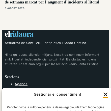
de setmana marcat per l’augment d’incidents al litoral
3 AGOST 2026
el
ridaura
Actualitat de Sant Feliu, Platja d’Aro i Santa Cristina.
Hi ha qui busca silenciar mitjans. Nosaltres continuem informant
amb llibertat, independència i proximitat. Els obstacles no ens
aturaran. Editat amb orgull per l’Associació Ràdio Santa Cristina.
Seccions
Agenda
Cultura
Gestionar el consentiment
Diversos
Esports
Política
Per oferir-vos la millor experiència de navegació, utilitzem tecnologies