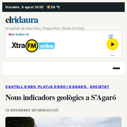
Vés
Dissabte, 8 agost 2026
26 °C
, Cel serè
al
el
ridaura
contingut
Actualitat de Sant Feliu, Platja d’Aro i Santa Cristina.
EN DIRECTE
▶
Obre
el
menú
CASTELL D’ARO, PLATJA D’ARO I S’AGARÓ.
, 
SOCIETAT
Nous indicadors geològics a S’Agaró
12 NOVEMBRE 2015
REDACCIÓ