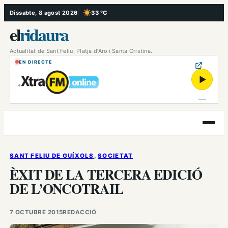
Vés
Dissabte, 8 agost 2026
33 °C
, Cel serè
al
el
ridaura
contingut
Actualitat de Sant Feliu, Platja d’Aro i Santa Cristina.
EN DIRECTE
▶
Obre
el
menú
SANT FELIU DE GUÍXOLS
, 
SOCIETAT
ÈXIT DE LA TERCERA EDICIÓ
DE L’ONCOTRAIL
7 OCTUBRE 2015
REDACCIÓ