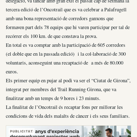
delegació, va tancar amb gran èxit el passat cap de setmana la
tercera edició de l’Oncotrail que es va celebrar a Palafrugell
amb una bona representació de corredors ganxons que
formaven part dels 78 equips que hi varen participar per tal de
recórrer els 100 km. de que constava la prova.
En total es va comptar amb la participació de 605 corredors
(el doble que en la passada edició) i la col·laboració de 300
voluntaris, aconseguint una recaptació de a més de 80.000
euros.
Els primer equip en pujar al podi va ser el “Ciutat de Girona”,
integrat per membres del Trail Running Girona, que va
finalitzar amb un temps de 9 hores i 23 minuts.
La finalitat de l’Oncotrail és recaptar fons per millorar les
condicions de vida dels malalts de càncer i els seus familiars.
PUBLICITAT