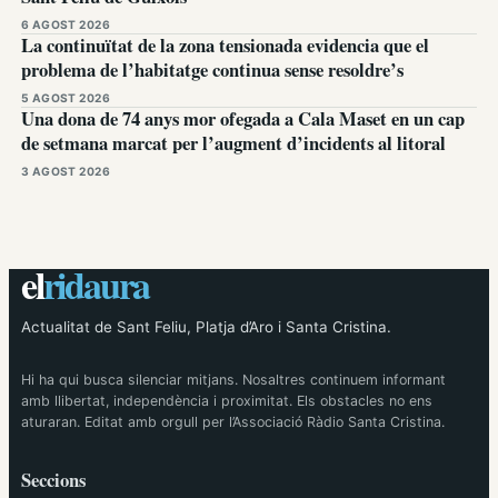
6 AGOST 2026
La continuïtat de la zona tensionada evidencia que el
problema de l’habitatge continua sense resoldre’s
5 AGOST 2026
Una dona de 74 anys mor ofegada a Cala Maset en un cap
de setmana marcat per l’augment d’incidents al litoral
3 AGOST 2026
el
ridaura
Actualitat de Sant Feliu, Platja d’Aro i Santa Cristina.
Hi ha qui busca silenciar mitjans. Nosaltres continuem informant
amb llibertat, independència i proximitat. Els obstacles no ens
aturaran. Editat amb orgull per l’Associació Ràdio Santa Cristina.
Seccions