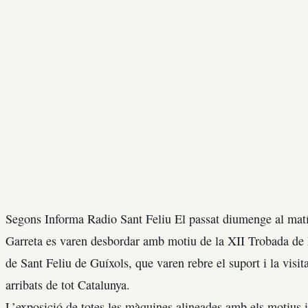
Segons Informa Radio Sant Feliu El passat diumenge al matí 
Garreta es varen desbordar amb motiu de la XII Trobada de
de Sant Feliu de Guíxols, que varen rebre el suport i la visi
arribats de tot Catalunya.
L’exposició de totes les màquines alineades amb els motius i