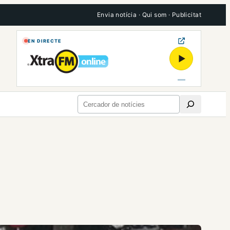
Envia notícia
·
Qui som
·
Publicitat
EN DIRECTE
▶
Cerca