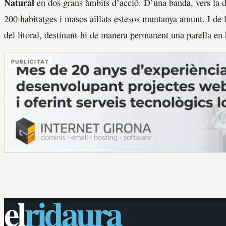
Natural
en dos grans àmbits d’acció. D’una banda, vers la d
200 habitatges i masos aïllats estesos muntanya amunt. I de l
del litoral, destinant-hi de manera permanent una parella en b
PUBLICITAT
el
ridaura