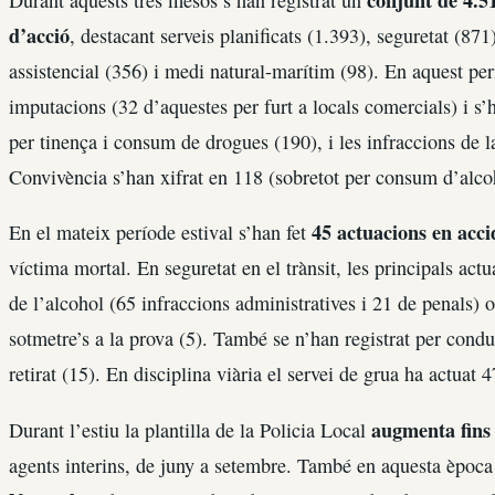
conjunt de 4.5
Durant aquests tres mesos s’han registrat un
d’acció
, destacant serveis planificats (1.393), seguretat (871
assistencial (356) i medi natural-marítim (98). En aquest per
imputacions (32 d’aquestes per furt a locals comercials) i s
per tinença i consum de drogues (190), i les infraccions de
Convivència s’han xifrat en 118 (sobretot per consum d’alcoh
45 actuacions en accid
En el mateix període estival s’han fet
víctima mortal. En seguretat en el trànsit, les principals act
de l’alcohol (65 infraccions administratives i 21 de penals) 
sotmetre’s a la prova (5). També se n’han registrat per condu
retirat (15). En disciplina viària el servei de grua ha actuat
augmenta fins 
Durant l’estiu la plantilla de la Policia Local
agents interins, de juny a setembre. També en aquesta època