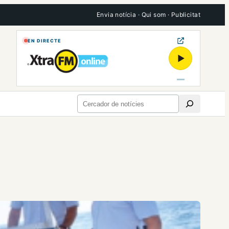
Envia notícia
·
Qui som
·
Publicitat
EN DIRECTE
▶
Cerca