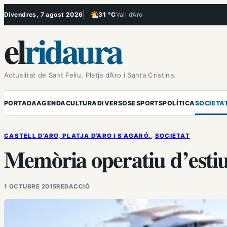
Vés
Divendres, 7 agost 2026
31 °C
Vall d’Aro
, Poc ennuvolat
al
el
ridaura
contingut
Actualitat de Sant Feliu, Platja d’Aro i Santa Cristina.
PORTADA
AGENDA
CULTURA
DIVERSOS
ESPORTS
POLÍTICA
SOCIETA
CASTELL D’ARO, PLATJA D’ARO I S’AGARÓ.
, 
SOCIETAT
Memòria operatiu d’estiu 
1 OCTUBRE 2015
REDACCIÓ