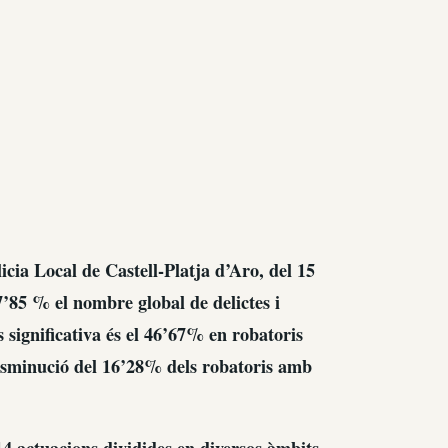
licia Local de Castell-Platja d’Aro, del 15
7’85 % el nombre global de delictes i
 significativa és el 46’67% en robatoris
a disminució del 16’28% dels robatoris amb