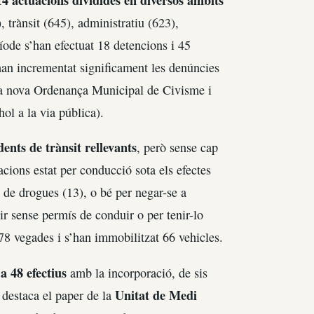
14 actuacions dividides en diversos àmbits
), trànsit (645), administratiu (623),
íode s’han efectuat 18 detencions i 45
’han incrementat significament les denúncies
 la nova Ordenança Municipal de Civisme i
ol a la via pública).
ents de trànsit rellevants
, però sense cap
uacions estat per conducció sota els efectes
o de drogues (13), o bé per negar-se a
ir sense permís de conduir o per tenir-lo
 478 vegades i s’han immobilitzat 66 vehicles.
a 48 efectius
amb la incorporació, de sis
Unitat de Medi
 destaca el paper de la