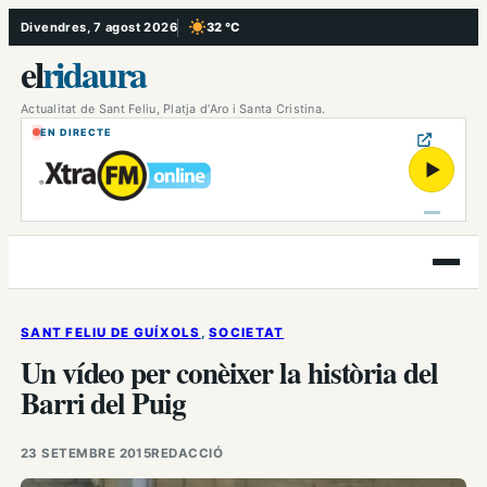
Vés
Divendres, 7 agost 2026
32 °C
, Cel serè
al
el
ridaura
contingut
Actualitat de Sant Feliu, Platja d’Aro i Santa Cristina.
EN DIRECTE
▶
Obre
el
menú
SANT FELIU DE GUÍXOLS
, 
SOCIETAT
Un vídeo per conèixer la història del
Barri del Puig
23 SETEMBRE 2015
REDACCIÓ