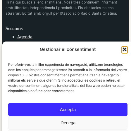
Hi ha qui busca silenciar mitjans. Nosaltres continuem informant
amb llibertat, independència i proximitat. Els obstacles no ens
aturaran. Editat amb orgull per l’Associació Ràdio Santa Cristina.
Seccions
Agenda
Cultura
Gestionar el consentiment
Diversos
Esports
Política
Per oferir-vos la millor experiència de navegació, utilitzem tecnologies
Societat
com les cookies per emmagatzemar i/o accedir a la informació del vostre
dispositiu. El vostre consentiment ens permet analitzar la navegació i
Tendències
millorar els serveis que oferim. Si no accepteu les cookies o retireu el
vostre consentiment, algunes funcionalitats del lloc web poden no estar
elRidaura.com
disponibles o no funcionar correctament.
Avís legal
Política de Privacitat
Accepta
Política de Cookies
Política Editorial
Denega