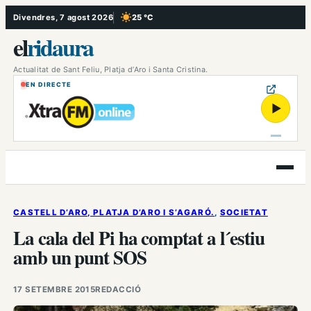
Vés
Divendres, 7 agost 2026
25 °C
, Cel serè
al
el
ridaura
contingut
Actualitat de Sant Feliu, Platja d’Aro i Santa Cristina.
EN DIRECTE
▶
Obre
el
menú
CASTELL D’ARO, PLATJA D’ARO I S’AGARÓ.
, 
SOCIETAT
La cala del Pi ha comptat a l´estiu
amb un punt SOS
17 SETEMBRE 2015
REDACCIÓ