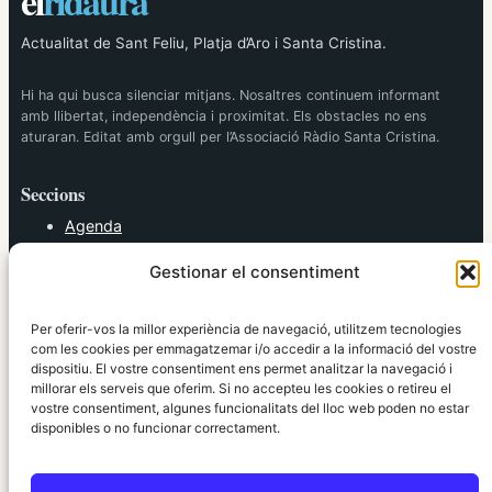
el
ridaura
Actualitat de Sant Feliu, Platja d’Aro i Santa Cristina.
Hi ha qui busca silenciar mitjans. Nosaltres continuem informant
amb llibertat, independència i proximitat. Els obstacles no ens
aturaran. Editat amb orgull per l’Associació Ràdio Santa Cristina.
Seccions
Agenda
Cultura
Gestionar el consentiment
Diversos
Esports
Política
Per oferir-vos la millor experiència de navegació, utilitzem tecnologies
Societat
com les cookies per emmagatzemar i/o accedir a la informació del vostre
dispositiu. El vostre consentiment ens permet analitzar la navegació i
Tendències
millorar els serveis que oferim. Si no accepteu les cookies o retireu el
vostre consentiment, algunes funcionalitats del lloc web poden no estar
elRidaura.com
disponibles o no funcionar correctament.
Avís legal
Política de Privacitat