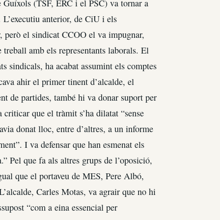
 Guíxols (TSF, ERC i el PSC) va tornar a
 L’executiu anterior, de CiU i els
ior, però el sindicat CCOO el va impugnar,
e treball amb els representants laborals. El
gats sindicals, ha acabat assumint els comptes
cava ahir el primer tinent d’alcalde, el
nt de partides, també hi va donar suport per
criticar que el tràmit s’ha dilatat “sense
a donat lloc, entre d’altres, a un informe
iment”. I va defensar que han esmenat els
” Pel que fa als altres grups de l’oposició,
igual que el portaveu de MES, Pere Albó,
. L’alcalde, Carles Motas, va agrair que no hi
ssupost “com a eina essencial per