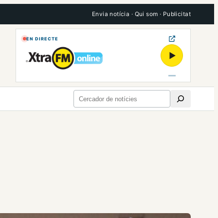
Envia notícia
·
Qui som
·
Publicitat
EN DIRECTE
▶
Cerca