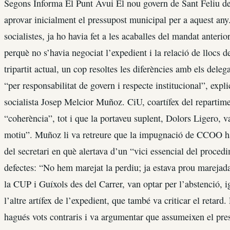
Segons Informa El Punt Avui El nou govern de Sant Feliu de
aprovar inicialment el pressupost municipal per a aquest any.
socialistes, ja ho havia fet a les acaballes del mandat anter
perquè no s’havia negociat l’expedient i la relació de llocs d
tripartit actual, un cop resoltes les diferències amb els dele
“per responsabilitat de govern i respecte institucional”, expli
socialista Josep Melcior Muñoz. CiU, coartífex del repartime
“coherència”, tot i que la portaveu suplent, Dolors Ligero, va 
motiu”. Muñoz li va retreure que la impugnació de CCOO havi
del secretari en què alertava d’un “vici essencial del proced
defectes: “No hem marejat la perdiu; ja estava prou marejada.
la CUP i Guíxols des del Carrer, van optar per l’abstenció, 
l’altre artífex de l’expedient, que també va criticar el retard
hagués vots contraris i va argumentar que assumeixen el pre