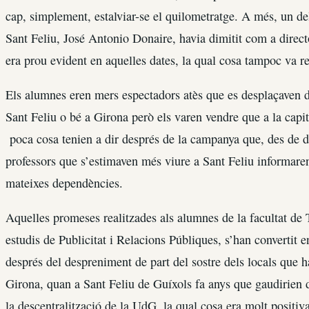
cap, simplement, estalviar-se el quilometratge. A més, un de
Sant Feliu, José Antonio Donaire, havia dimitit com a directo
era prou evident en aquelles dates, la qual cosa tampoc va ref
Els alumnes eren mers espectadors atès que es desplaçaven de 
Sant Feliu o bé a Girona però els varen vendre que a la capit
poca cosa tenien a dir després de la campanya que, des de di
professors que s’estimaven més viure a Sant Feliu informaren
mateixes dependències.
Aquelles promeses realitzades als alumnes de la facultat de
estudis de Publicitat i Relacions Públiques, s’han convertit
després del despreniment de part del sostre dels locals que 
Girona, quan a Sant Feliu de Guíxols fa anys que gaudirien de
la descentralització de la UdG, la qual cosa era molt positiv