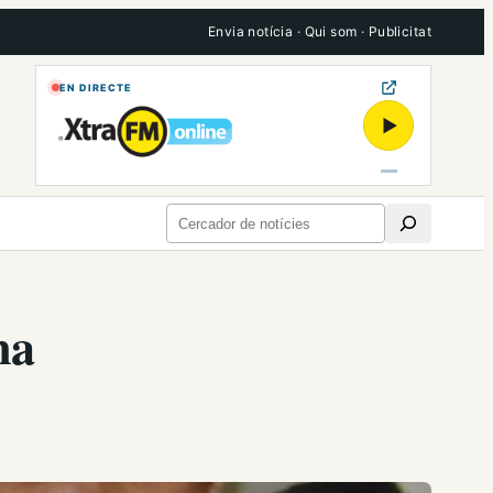
Envia notícia
·
Qui som
·
Publicitat
EN DIRECTE
▶
Cerca
na