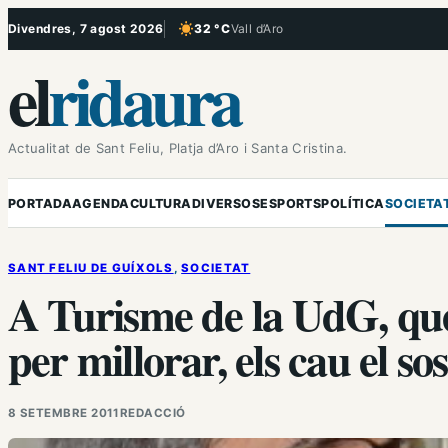
Vés
Divendres, 7 agost 2026
32 °C
Vall d’Aro
, Cel serè
al
el
ridaura
contingut
Actualitat de Sant Feliu, Platja d’Aro i Santa Cristina.
PORTADA
AGENDA
CULTURA
DIVERSOS
ESPORTS
POLÍTICA
SOCIETA
SANT FELIU DE GUÍXOLS
, 
SOCIETAT
A Turisme de la UdG, qu
per millorar, els cau el so
8 SETEMBRE 2011
REDACCIÓ