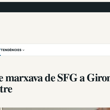
T
TENDÈNCIES
e marxava de SFG a Giro
stre