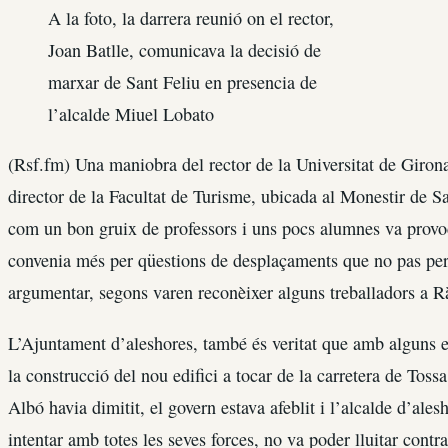
A la foto, la darrera reunió on el rector,
Joan Batlle, comunicava la decisió de
marxar de Sant Feliu en presencia de
l’alcalde Miuel Lobato
(Rsf.fm) Una maniobra del rector de la Universitat de Girona
director de la Facultat de Turisme, ubicada al Monestir de S
com un bon gruix de professors i uns pocs alumnes va provoc
convenia més per qüestions de desplaçaments que no pas per 
argumentar, segons varen reconèixer alguns treballadors a R
L’Ajuntament d’aleshores, també és veritat que amb alguns en
la construcció del nou edifici a tocar de la carretera de Tos
Albó havia dimitit, el govern estava afeblit i l’alcalde d’ale
intentar amb totes les seves forces, no va poder lluitar contra