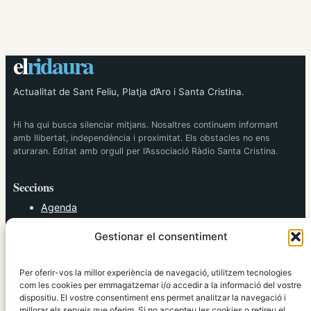
el
ridaura
Actualitat de Sant Feliu, Platja d’Aro i Santa Cristina.
Hi ha qui busca silenciar mitjans. Nosaltres continuem informant
amb llibertat, independència i proximitat. Els obstacles no ens
aturaran. Editat amb orgull per l’Associació Ràdio Santa Cristina.
Seccions
Agenda
Cultura
Gestionar el consentiment
Diversos
Esports
Política
Per oferir-vos la millor experiència de navegació, utilitzem tecnologies
Societat
com les cookies per emmagatzemar i/o accedir a la informació del vostre
dispositiu. El vostre consentiment ens permet analitzar la navegació i
Tendències
millorar els serveis que oferim. Si no accepteu les cookies o retireu el