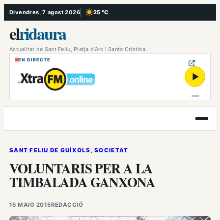
Vés
Divendres, 7 agost 2026
25 °C
, Cel serè
al
el
ridaura
contingut
Actualitat de Sant Feliu, Platja d’Aro i Santa Cristina.
EN DIRECTE
▶
Obre
el
menú
SANT FELIU DE GUÍXOLS
, 
SOCIETAT
VOLUNTARIS PER A LA
TIMBALADA GANXONA
15 MAIG 2015
REDACCIÓ