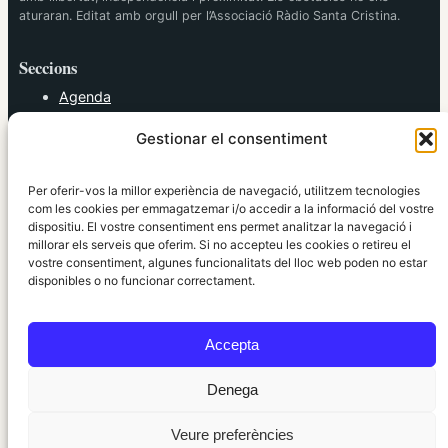
aturaran. Editat amb orgull per l’Associació Ràdio Santa Cristina.
Seccions
Agenda
Cultura
Gestionar el consentiment
Diversos
Esports
Política
Per oferir-vos la millor experiència de navegació, utilitzem tecnologies
Societat
com les cookies per emmagatzemar i/o accedir a la informació del vostre
dispositiu. El vostre consentiment ens permet analitzar la navegació i
Tendències
millorar els serveis que oferim. Si no accepteu les cookies o retireu el
vostre consentiment, algunes funcionalitats del lloc web poden no estar
elRidaura.com
disponibles o no funcionar correctament.
Avís legal
Política de Privacitat
Accepta
Política de Cookies
Política Editorial
Denega
Veure preferències