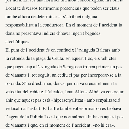
Local té diversos testimonis presencials que poden ser claus
també alhora de determinar si s’atribueix alguna
responsabilitat a la conductora. En el moment de l’accident la
dona no presentava indicis d’haver ingerit begudes
alcohòliques.
El punt de l’accident és on conflueix l’avinguda Balears amb
la rotonda de la plaça de Ceuta. En aquest lloc, els vehicles
que pugen cap a l’avinguda de Saragossa troben primer un pas
de vianants i, tot seguit, un cediu el pas per incorporar-se a la
rotonda. S’ha d’esbrinar, doncs, per on va creuar el nen i la
velocitat del vehicle. L’alcalde, Joan Alfons Albó, va concretar
ahir que aquest pas està «hipersenyalitzat» amb senyalització
vertical i a l’asfalt. El batlle també vol esbrinar on es trobava
l’agent de la Policia Local que normalment hi ha en aquest pas
de vianants i que, en el moment de l’accident, «no hi era».