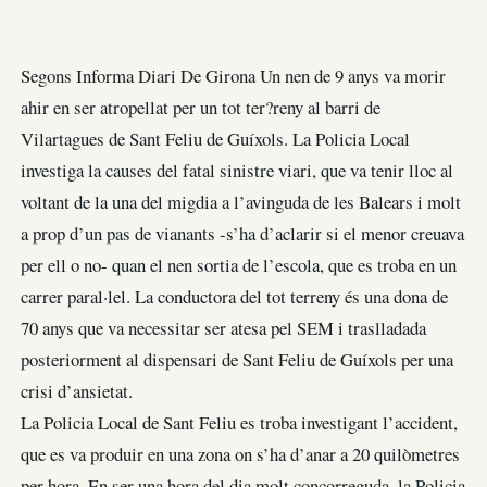
Segons Informa Diari De Girona Un nen de 9 anys va morir
ahir en ser atropellat per un tot ter?reny al barri de
Vilartagues de Sant Feliu de Guíxols. La Policia Local
investiga la causes del fatal sinistre viari, que va tenir lloc al
voltant de la una del migdia a l’avinguda de les Balears i molt
a prop d’un pas de vianants -s’ha d’aclarir si el menor creuava
per ell o no- quan el nen sortia de l’escola, que es troba en un
carrer paral·lel. La conductora del tot terreny és una dona de
70 anys que va necessitar ser atesa pel SEM i traslladada
posteriorment al dispensari de Sant Feliu de Guíxols per una
crisi d’ansietat.
La Policia Local de Sant Feliu es troba investigant l’accident,
que es va produir en una zona on s’ha d’anar a 20 quilòmetres
per hora. En ser una hora del dia molt concorreguda, la Policia