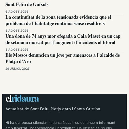
Sant Feliu de Guíxols
6 AGOST 2026
La continuïtat de la zona tensionada evidencia que el
problema de l’habitatge continua sense resoldre’s
5 AGOST 2026
Una dona de 74 anys mor ofegada a Cala Maset en un cap
de setmana marcat per l’augment d’incidents al litoral
3 AGOST 2026
Els Mossos denuncien un jove per amenaces a l’alcalde de
Platja d’Aro
29 JULIOL 2026
el
ridaura
Actualitat de Sant Feliu, Platja d’Aro i Santa Cristina.
Hi ha qui busca silenciar mitjans. Nosaltres continuem informant
amb llibertat, independència i proximitat. Els obstacles no ens