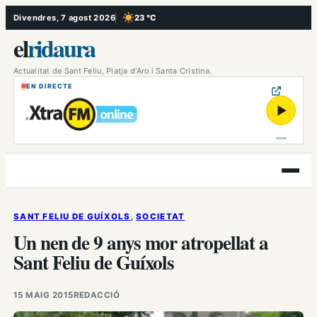
Vés
Divendres, 7 agost 2026
23 °C
, Cel serè
al
el
ridaura
contingut
Actualitat de Sant Feliu, Platja d’Aro i Santa Cristina.
EN DIRECTE
▶
Obre
el
menú
SANT FELIU DE GUÍXOLS
, 
SOCIETAT
Un nen de 9 anys mor atropellat a
Sant Feliu de Guíxols
15 MAIG 2015
REDACCIÓ