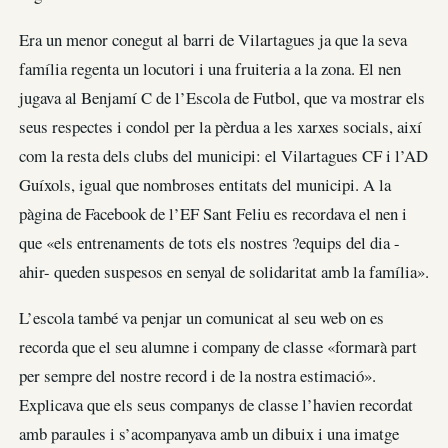
Era un menor conegut al barri de Vilartagues ja que la seva
família regenta un locutori i una fruiteria a la zona. El nen
jugava al Benjamí C de l’Escola de Futbol, que va mostrar els
seus respectes i condol per la pèrdua a les xarxes socials, així
com la resta dels clubs del municipi: el Vilartagues CF i l’AD
Guíxols, igual que nombroses entitats del municipi. A la
pàgina de Facebook de l’EF Sant Feliu es recordava el nen i
que «els entrenaments de tots els nostres ?equips del dia -
ahir- queden suspesos en senyal de solidaritat amb la família».
L’escola també va penjar un comunicat al seu web on es
recorda que el seu alumne i company de classe «formarà part
per sempre del nostre record i de la nostra estimació».
Explicava que els seus companys de classe l’havien recordat
amb paraules i s’acompanyava amb un dibuix i una imatge