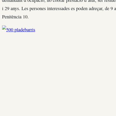
demandant d’ocupació, no cobrar prestació d’atur, ser residen
i 29 anys. Les persones interessades es poden adreçar, de 9 a
Penitència 10.