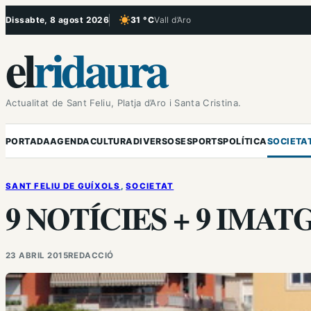
Vés
Dissabte, 8 agost 2026
31 °C
Vall d’Aro
, Cel serè
al
el
ridaura
contingut
Actualitat de Sant Feliu, Platja d’Aro i Santa Cristina.
PORTADA
AGENDA
CULTURA
DIVERSOS
ESPORTS
POLÍTICA
SOCIETA
SANT FELIU DE GUÍXOLS
, 
SOCIETAT
9 NOTÍCIES + 9 IMAT
23 ABRIL 2015
REDACCIÓ