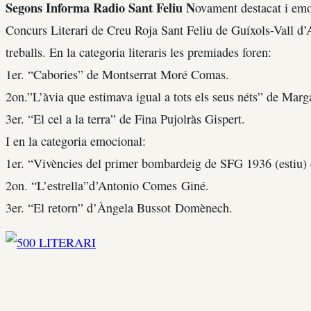
Segons Informa Radio Sant Feliu N
ovament destacat i emo
Concurs Literari de Creu Roja Sant Feliu de Guíxols-Vall d’A
treballs. En la categoria literaris les premiades foren:
1er. “Cabories” de Montserrat Moré Comas.
2on.”L’àvia que estimava igual a tots els seus néts” de Marg
3er. “El cel a la terra” de Fina Pujolràs Gispert.
I en la categoria emocional:
1er. “Vivències del primer bombardeig de SFG 1936 (estiu)
2on. “L’estrella”d’Antonio Comes Giné.
3er. “El retorn” d’Àngela Bussot Domènech.