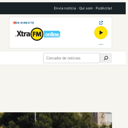
Envia notícia
·
Qui som
·
Publicitat
EN DIRECTE
▶
Cerca