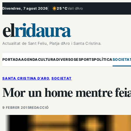
Vés
Divendres, 7 agost 2026
25 °C
Vall d’Aro
, Cel serè
al
el
ridaura
contingut
Actualitat de Sant Feliu, Platja d’Aro i Santa Cristina.
PORTADA
AGENDA
CULTURA
DIVERSOS
ESPORTS
POLÍTICA
SOCIETA
SANTA CRISTINA D’ARO
, 
SOCIETAT
Mor un home mentre feia
9 FEBRER 2015
REDACCIÓ