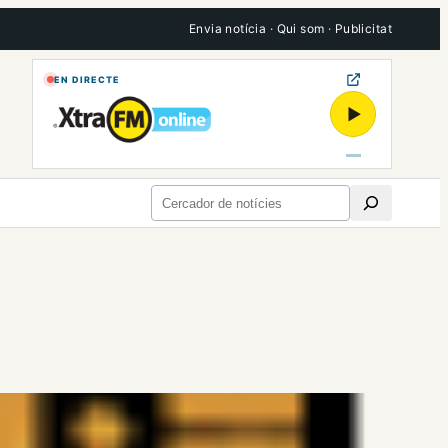
Envia notícia
·
Qui som
·
Publicitat
EN DIRECTE
▶
Cerca