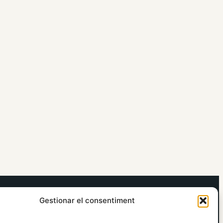
elRidaura.com
Gestionar el consentiment
Avís legal
Política de Privacitat