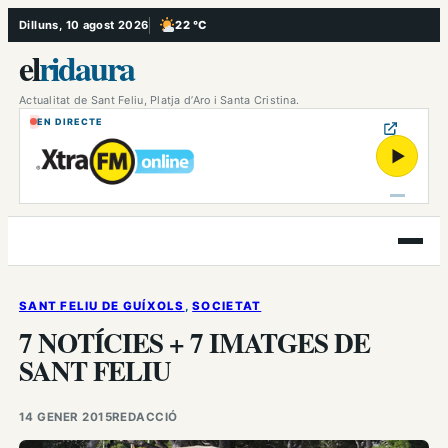
Vés
Dilluns, 10 agost 2026
22 °C
, Poc ennuvolat
al
el
ridaura
contingut
Actualitat de Sant Feliu, Platja d’Aro i Santa Cristina.
EN DIRECTE
▶
Obre
el
menú
SANT FELIU DE GUÍXOLS
, 
SOCIETAT
7 NOTÍCIES + 7 IMATGES DE
SANT FELIU
14 GENER 2015
REDACCIÓ