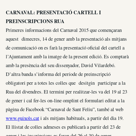
CARNAVAL: PRESENTACIÓ CARTELL I
PREINSCRIPCIONS RUA
Primeres informacions del Carnaval 2015 que començaran
aquest dimecres, 14 de gener amb la presentació als mitjans
de comunicació on es farà la presentació oficial del cartell a
l’Ajuntament amb la imatge de la present edició. Es comptarà
amb la presència del seu dissenyador, David Vilardebó.
D’altra banda s’informa del període de preinscripció
obligatori per a totes les colles que desitgin participar a la
Rua del divendres. El termini per realitzar-les va del 19 al 23
de gener i cal fer-les on-line omplint el formulari editat a la
pàgina de Facebook “Carnaval de Sant Feliu”, també al web
www.guixols.cat
i als mitjans habituals, a partir del dia 19.
El llistat de colles admeses es publicarà a partir del 23 de
gener i les inscripcions es faran del 26 al 30 de gener.