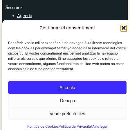
Seccions
Agenda
Cultura
Gestionar el consentiment
Diversos
Esports
Política
Per oferir-vos la millor experiència de navegació, utilitzem tecnologies
Societat
com les cookies per emmagatzemar i/o accedir a la informació del vostre
dispositiu. El vostre consentiment ens permet analitzar la navegació i
Tendències
millorar els serveis que oferim. Si no accepteu les cookies o retireu el
vostre consentiment, algunes funcionalitats del lloc web poden no estar
elRidaura.com
disponibles o no funcionar correctament.
Avís legal
Política de Privacitat
Accepta
Política de Cookies
Política Editorial
Denega
Veure preferències
© 2010 ~ 2026 elRidaura.com · Desenvolupat per
Internet Girona
Política de Cookies
Política de Privacitat
Avís legal
Informació local, clara i propera ·
Accés administració