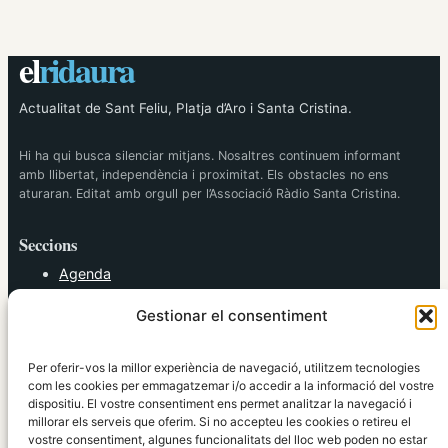
el
ridaura
Actualitat de Sant Feliu, Platja d’Aro i Santa Cristina.
Hi ha qui busca silenciar mitjans. Nosaltres continuem informant
amb llibertat, independència i proximitat. Els obstacles no ens
aturaran. Editat amb orgull per l’Associació Ràdio Santa Cristina.
Seccions
Agenda
Cultura
Gestionar el consentiment
Diversos
Esports
Política
Per oferir-vos la millor experiència de navegació, utilitzem tecnologies
Societat
com les cookies per emmagatzemar i/o accedir a la informació del vostre
dispositiu. El vostre consentiment ens permet analitzar la navegació i
Tendències
millorar els serveis que oferim. Si no accepteu les cookies o retireu el
vostre consentiment, algunes funcionalitats del lloc web poden no estar