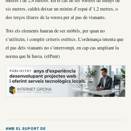
metres i de 2,4 metres. En el cas de les voreres de menys de
sis metres, caldrà deixar un mínim d’espai d’1,2 metres, o
dos terços lliures de la vorera per al pas de vianants.
Tots els elements hauran de ser mòbils, per quan no
s’utilitzin, i complir criteris estètics. L’ordenança intenta que
el pas dels vianants no s’interrompi, en cap cas ampliant la
norma que hi havia. (elPunt)
PUBLICITAT
AMB EL SUPORT DE