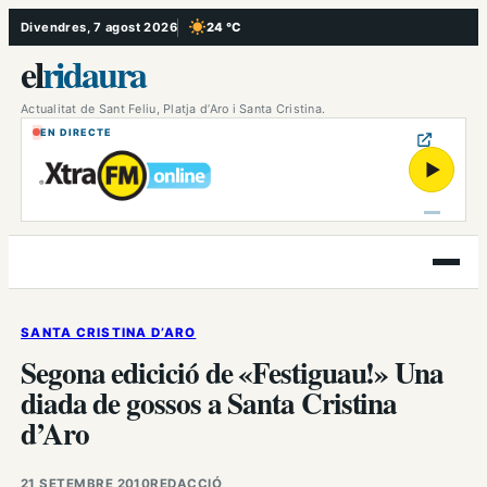
Vés
Divendres, 7 agost 2026
24 °C
, Cel serè
al
el
ridaura
contingut
Actualitat de Sant Feliu, Platja d’Aro i Santa Cristina.
EN DIRECTE
▶
Obre
el
menú
SANTA CRISTINA D’ARO
Segona edicició de «Festiguau!» Una
diada de gossos a Santa Cristina
d’Aro
21 SETEMBRE 2010
REDACCIÓ