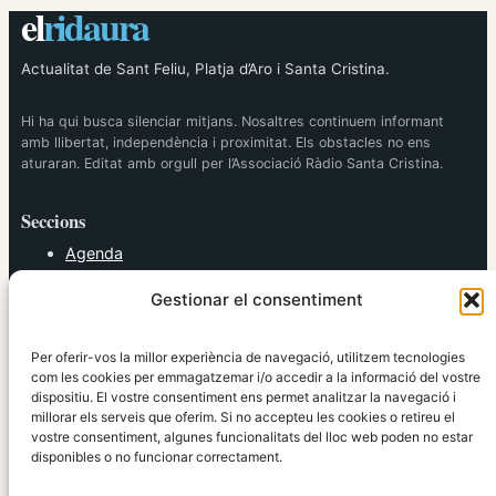
el
ridaura
Actualitat de Sant Feliu, Platja d’Aro i Santa Cristina.
Hi ha qui busca silenciar mitjans. Nosaltres continuem informant
amb llibertat, independència i proximitat. Els obstacles no ens
aturaran. Editat amb orgull per l’Associació Ràdio Santa Cristina.
Seccions
Agenda
Cultura
Gestionar el consentiment
Diversos
Esports
Política
Per oferir-vos la millor experiència de navegació, utilitzem tecnologies
Societat
com les cookies per emmagatzemar i/o accedir a la informació del vostre
dispositiu. El vostre consentiment ens permet analitzar la navegació i
Tendències
millorar els serveis que oferim. Si no accepteu les cookies o retireu el
vostre consentiment, algunes funcionalitats del lloc web poden no estar
elRidaura.com
disponibles o no funcionar correctament.
Avís legal