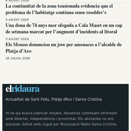
6 AGOST 2026
La continuïtat de la zona tensionada evidencia que el
problema de l’habitatge continua sense resoldre’s
5 AGOST 2026
Una dona de 74 anys mor ofegada a Cala Maset en un cap
de setmana marcat per l’augment d’incidents al litoral
3 AGOST 2026
Els Mossos denuncien un jove per amenaces a l’alcalde de
Platja d’Aro
29 JULIOL 2026
el
ridaura
Actualitat de Sant Feliu, Platja d’Aro i Santa Cristina.
Hi ha qui busca silenciar mitjans. Nosaltres continuem informant
amb llibertat, independència i proximitat. Els obstacles no ens
aturaran. Editat amb orgull per l’Associació Ràdio Santa Cristina.