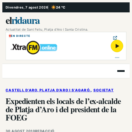
Vés
Divendres, 7 agost 2026
24 °C
, Cel serè
al
el
ridaura
contingut
Actualitat de Sant Feliu, Platja d’Aro i Santa Cristina.
EN DIRECTE
▶
Obre
el
menú
CASTELL D’ARO, PLATJA D’ARO I S’AGARÓ.
, 
SOCIETAT
Expedienten els locals de l’ex-alcalde
de Platja d’Aro i del president de la
FOEG
30 AGOST 2010
REDACCIÓ