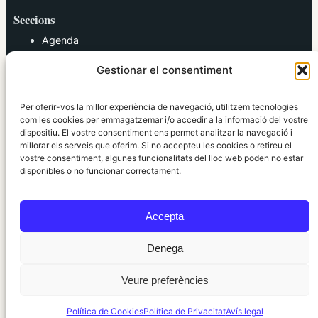
Seccions
Agenda
Cultura
Gestionar el consentiment
Diversos
Esports
Política
Per oferir-vos la millor experiència de navegació, utilitzem tecnologies
Societat
com les cookies per emmagatzemar i/o accedir a la informació del vostre
dispositiu. El vostre consentiment ens permet analitzar la navegació i
Tendències
millorar els serveis que oferim. Si no accepteu les cookies o retireu el
vostre consentiment, algunes funcionalitats del lloc web poden no estar
elRidaura.com
disponibles o no funcionar correctament.
Avís legal
Política de Privacitat
Accepta
Política de Cookies
Política Editorial
Denega
Veure preferències
© 2010 ~ 2026 elRidaura.com · Desenvolupat per
Internet Girona
Política de Cookies
Política de Privacitat
Avís legal
Informació local, clara i propera ·
Accés administració