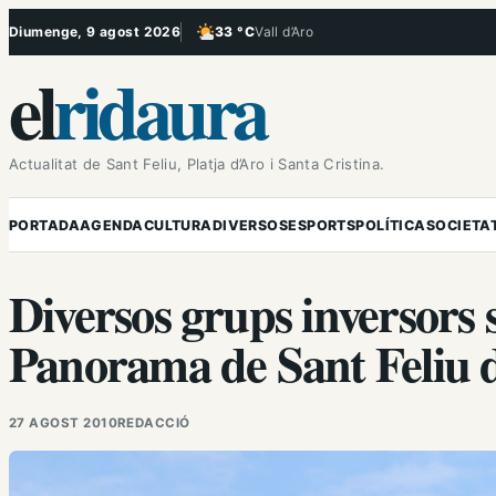
Vés
Diumenge, 9 agost 2026
33 °C
Vall d’Aro
, Poc ennuvolat
al
el
ridaura
contingut
Actualitat de Sant Feliu, Platja d’Aro i Santa Cristina.
PORTADA
AGENDA
CULTURA
DIVERSOS
ESPORTS
POLÍTICA
SOCIETA
Diversos grups inversors s
Panorama de Sant Feliu 
27 AGOST 2010
REDACCIÓ