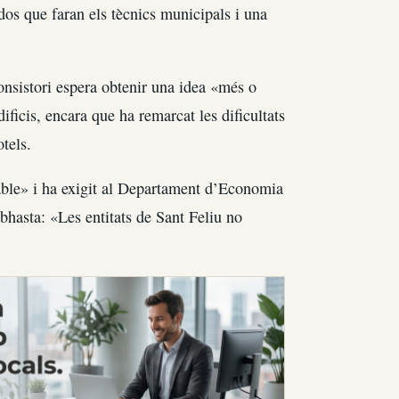
dos que faran els tècnics municipals i una
onsistori espera obtenir una idea «més o
ificis, encara que ha remarcat les dificultats
tels.
iable» i ha exigit al Departament d’Economia
ubhasta: «Les entitats de Sant Feliu no