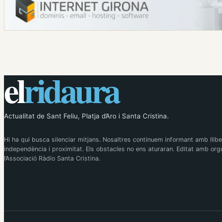
el
ridaura
Actualitat de Sant Feliu, Platja d’Aro i Santa Cristina.
Hi ha qui busca silenciar mitjans. Nosaltres continuem informant amb llibe
independència i proximitat. Els obstacles no ens aturaran. Editat amb orgu
l’Associació Ràdio Santa Cristina.