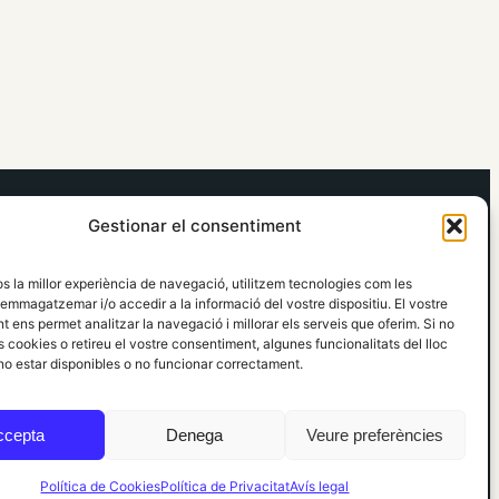
elRidaura.com
Gestionar el consentiment
Avís legal
Política de Privacitat
os la millor experiència de navegació, utilitzem tecnologies com les
Política de Cookies
emmagatzemar i/o accedir a la informació del vostre dispositiu. El vostre
Política Editorial
 ens permet analitzar la navegació i millorar els serveis que oferim. Si no
 cookies o retireu el vostre consentiment, algunes funcionalitats del lloc
o estar disponibles o no funcionar correctament.
ccepta
Denega
Veure preferències
Política de Cookies
Política de Privacitat
Avís legal