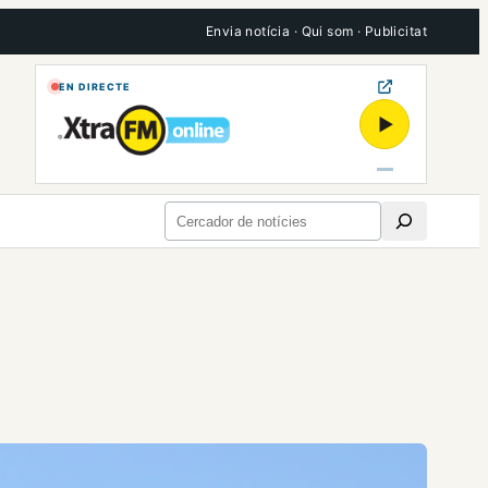
Envia notícia
·
Qui som
·
Publicitat
EN DIRECTE
▶
Cerca