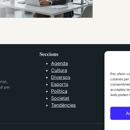
Seccions
Agenda
Cultura
Per oferir-v
Diversos
cookies per 
rtat,
Esports
consentiment
ll per
accepteu les
Política
web poden n
Societat
Tendències
A