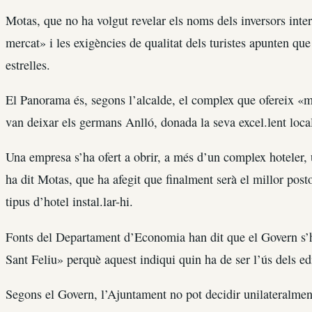
Motas, que no ha volgut revelar els noms dels inversors intere
mercat» i les exigències de qualitat dels turistes apunten qu
estrelles.
El Panorama és, segons l’alcalde, el complex que ofereix «més
van deixar els germans Anlló, donada la seva excel.lent local
Una empresa s’ha ofert a obrir, a més d’un complex hoteler, 
ha dit Motas, que ha afegit que finalment serà el millor posto
tipus d’hotel instal.lar-hi.
Fonts del Departament d’Economia han dit que el Govern s’h
Sant Feliu» perquè aquest indiqui quin ha de ser l’ús dels edi
Segons el Govern, l’Ajuntament no pot decidir unilateralment