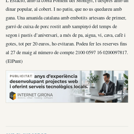
L’Estació, amb la cobla Foment del Montgrí, i després amb un
dinar popular, al cobert. I no patiu, que no us quedareu amb
gana. Una amanida catalana amb embotits artesans de primer,
garró de cuixa de porc rostit amb xampinyó del temps de
segon i pastís d’aniversari, a més de pa, aigua, vi, cava, cafè i
gotes, tot per 20 euros, ho evitaran. Podeu fer les reserves fins
al 27 de maig al número de compte 2100 0597 16 0200097817.
(ElPunt)
PUBLICITAT