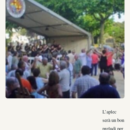
L’aplec
serà un bon
preludi per