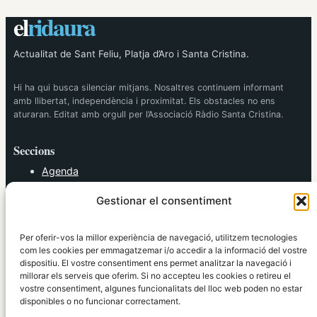
el
ridaura
Actualitat de Sant Feliu, Platja d’Aro i Santa Cristina.
Hi ha qui busca silenciar mitjans. Nosaltres continuem informant
amb llibertat, independència i proximitat. Els obstacles no ens
aturaran. Editat amb orgull per l’Associació Ràdio Santa Cristina.
Seccions
Agenda
Cultura
Gestionar el consentiment
Diversos
Esports
Política
Per oferir-vos la millor experiència de navegació, utilitzem tecnologies
Societat
com les cookies per emmagatzemar i/o accedir a la informació del vostre
dispositiu. El vostre consentiment ens permet analitzar la navegació i
Tendències
millorar els serveis que oferim. Si no accepteu les cookies o retireu el
vostre consentiment, algunes funcionalitats del lloc web poden no estar
elRidaura.com
disponibles o no funcionar correctament.