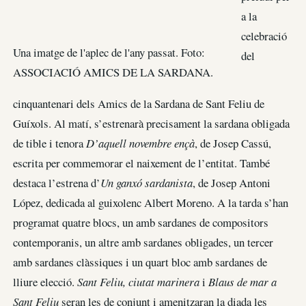
a la
celebració
Una imatge de l'aplec de l'any passat. Foto:
del
ASSOCIACIÓ AMICS DE LA SARDANA.
cinquantenari dels Amics de la Sardana de Sant Feliu de
Guíxols. Al matí, s’estrenarà precisament la sardana obligada
de tible i tenora
D’aquell novembre ençà
, de Josep Cassú,
escrita per commemorar el naixement de l’entitat. També
destaca l’estrena d’
Un ganxó sardanista
, de Josep Antoni
López, dedicada al guixolenc Albert Moreno. A la tarda s’han
programat quatre blocs, un amb sardanes de compositors
contemporanis, un altre amb sardanes obligades, un tercer
amb sardanes clàssiques i un quart bloc amb sardanes de
lliure elecció.
Sant Feliu, ciutat marinera
i
Blaus de mar a
Sant Feliu
seran les de conjunt i amenitzaran la diada les