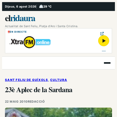
Vés
Dijous, 6 agost 2026
29 °C
, Ennuvolat
al
el
ridaura
contingut
Actualitat de Sant Feliu, Platja d’Aro i Santa Cristina.
EN DIRECTE
▶
Obre
el
menú
SANT FELIU DE GUÍXOLS
, 
CULTURA
23è Aplec de la Sardana
22 MAIG 2010
REDACCIÓ