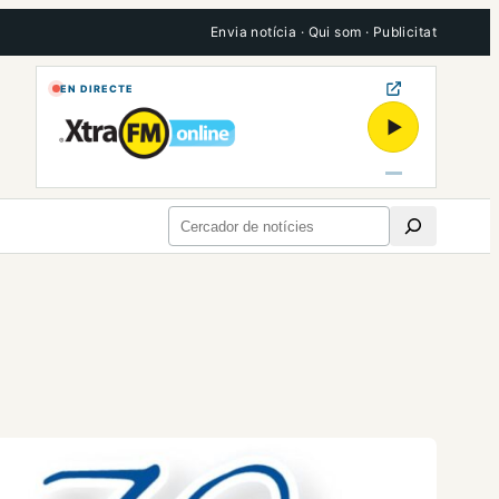
Envia notícia
·
Qui som
·
Publicitat
EN DIRECTE
▶
Cerca