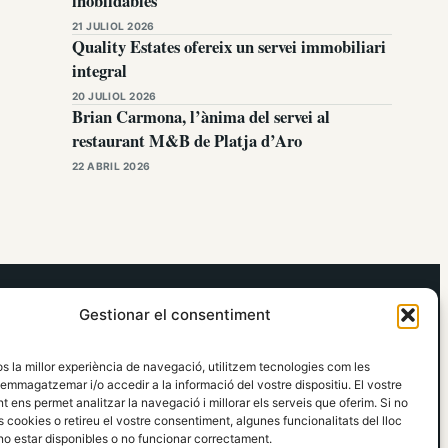
inoblidables
21 JULIOL 2026
Quality Estates ofereix un servei immobiliari
integral
20 JULIOL 2026
Brian Carmona, l’ànima del servei al
restaurant M&B de Platja d’Aro
22 ABRIL 2026
elRidaura.com
Gestionar el consentiment
Avís legal
Política de Privacitat
os la millor experiència de navegació, utilitzem tecnologies com les
Política de Cookies
emmagatzemar i/o accedir a la informació del vostre dispositiu. El vostre
Política Editorial
 ens permet analitzar la navegació i millorar els serveis que oferim. Si no
 cookies o retireu el vostre consentiment, algunes funcionalitats del lloc
o estar disponibles o no funcionar correctament.