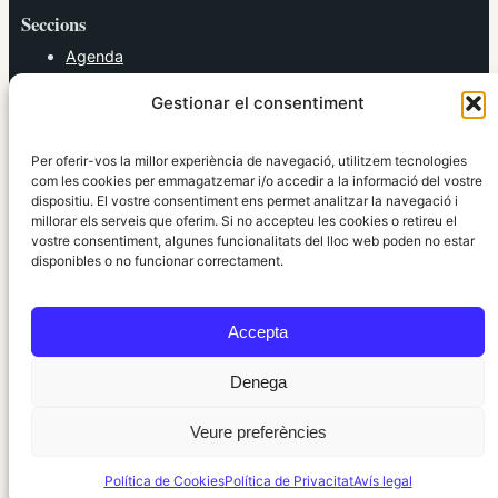
Seccions
Agenda
Cultura
Gestionar el consentiment
Diversos
Esports
Política
Per oferir-vos la millor experiència de navegació, utilitzem tecnologies
Societat
com les cookies per emmagatzemar i/o accedir a la informació del vostre
dispositiu. El vostre consentiment ens permet analitzar la navegació i
Tendències
millorar els serveis que oferim. Si no accepteu les cookies o retireu el
vostre consentiment, algunes funcionalitats del lloc web poden no estar
elRidaura.com
disponibles o no funcionar correctament.
Avís legal
Política de Privacitat
Accepta
Política de Cookies
Política Editorial
Denega
Veure preferències
© 2010 ~ 2026 elRidaura.com · Desenvolupat per
Internet Girona
Política de Cookies
Política de Privacitat
Avís legal
Informació local, clara i propera ·
Accés administració