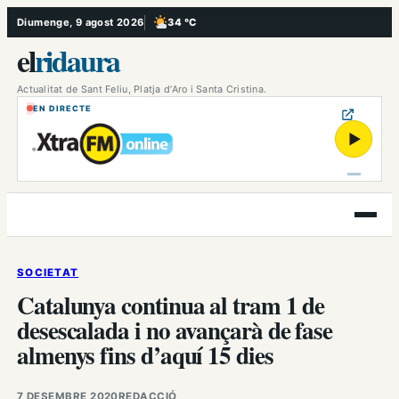
Vés
Diumenge, 9 agost 2026
34 °C
, Poc ennuvolat
al
el
ridaura
contingut
Actualitat de Sant Feliu, Platja d’Aro i Santa Cristina.
EN DIRECTE
▶
Obre
el
menú
SOCIETAT
Catalunya continua al tram 1 de
desescalada i no avançarà de fase
almenys fins d’aquí 15 dies
7 DESEMBRE 2020
REDACCIÓ